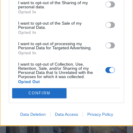
κωμικής φωτογραφίας άγριας ζωής
I want to opt-out of the Sharing of my
personal data.
15 Δεκεμβρίου 2017 14:41
Opted In
Μια ξεκαρδιστική φωτογραφία ενός τυφλοπόντικα
I want to opt-out of the Sale of my
Personal Data.
που έχει σκαρφαλώσει πάνω σε ένα λουλούδι και το
Opted In
απολαμβάνει, έχει κερδίσει ένα κορυφαίο...
I want to opt-out of processing my
Personal Data for Targeted Advertising.
Διαβάστε περισσότερα
Opted In
I want to opt-out of Collection, Use,
Retention, Sale, and/or Sharing of my
Personal Data that Is Unrelated with the
Purposes for which it was collected.
Opted Out
CONFIRM
Data Deletion
Data Access
Privacy Policy