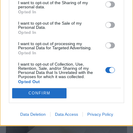
I want to opt-out of the Sharing of my
personal data.
Opted In
I want to opt-out of the Sale of my
Personal Data.
Opted In
Ανακάλυψα αυτό το κόλπο για τον
I want to opt-out of processing my
Personal Data for Targeted Advertising.
καθαρισμό του φούρνου και δεν θα
Opted In
χρησιμοποιήσω ξανά καμία άλλη
I want to opt-out of Collection, Use,
μέθοδο
Retention, Sale, and/or Sharing of my
Personal Data that Is Unrelated with the
Purposes for which it was collected.
9 Αυγούστου 2026 01:18
Opted Out
Ο καθαρισμός του φούρνου είναι συχνά μια
CONFIRM
δύσκολη υπόθεση. Η σκέψη του τριψίματος για...
Διαβάστε περισσότερα
Data Deletion
Data Access
Privacy Policy