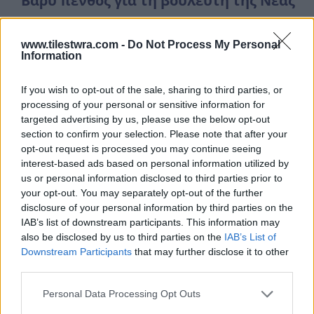
Βαρύ πένθος για τη βουλευτή της Νέας
Δημοκρατίας – Πέθανε ο σύζυγός της,
διακεκριμένος επιστήμονας
www.tilestwra.com -
Do Not Process My Personal
Information
9 Αυγούστου 2026 01:30
If you wish to opt-out of the sale, sharing to third parties, or
Έφυγε από τη ζωή ο καθηγητής Αλέξανδρος
processing of your personal or sensitive information for
Ροδολάκης – Η σημαντική πορεία του στην...
targeted advertising by us, please use the below opt-out
section to confirm your selection. Please note that after your
Διαβάστε περισσότερα
opt-out request is processed you may continue seeing
interest-based ads based on personal information utilized by
us or personal information disclosed to third parties prior to
your opt-out. You may separately opt-out of the further
disclosure of your personal information by third parties on the
IAB’s list of downstream participants. This information may
also be disclosed by us to third parties on the
IAB’s List of
Downstream Participants
that may further disclose it to other
third parties.
Personal Data Processing Opt Outs