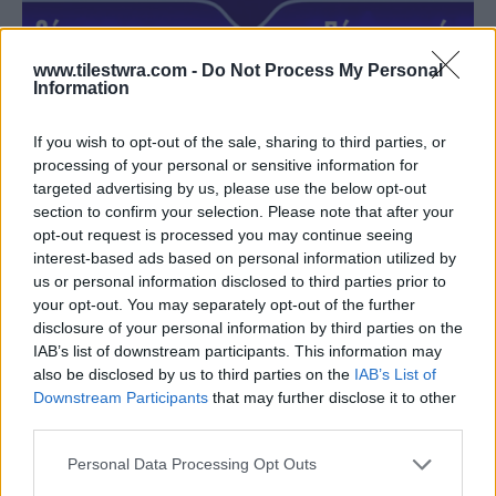
www.tilestwra.com -
Do Not Process My Personal
Information
If you wish to opt-out of the sale, sharing to third parties, or
processing of your personal or sensitive information for
targeted advertising by us, please use the below opt-out
10 φράσεις που δείχνουν ότι κάποιος
section to confirm your selection. Please note that after your
opt-out request is processed you may continue seeing
έχει χαμηλή αυτοεκτίμηση
interest-based ads based on personal information utilized by
us or personal information disclosed to third parties prior to
23 Ιουλίου 2017 05:15
your opt-out. You may separately opt-out of the further
Ένας άνθρωπος παρατηρεί, ότι ο καιρός δεν είναι
disclosure of your personal information by third parties on the
IAB’s list of downstream participants. This information may
καλός. Στην συνέχεια, απολογείται στον συνομιλητή
also be disclosed by us to third parties on the
IAB’s List of
που δεν τον ρώτησε, αν...
Downstream Participants
that may further disclose it to other
third parties.
Διαβάστε περισσότερα
Personal Data Processing Opt Outs