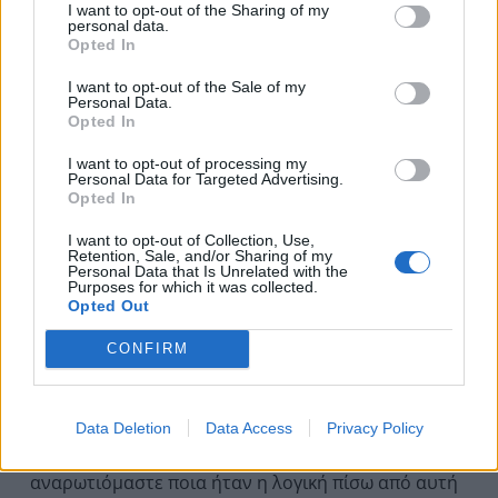
I want to opt-out of the Sharing of my
personal data.
Opted In
I want to opt-out of the Sale of my
Personal Data.
Opted In
I want to opt-out of processing my
Personal Data for Targeted Advertising.
Opted In
I want to opt-out of Collection, Use,
Retention, Sale, and/or Sharing of my
Personal Data that Is Unrelated with the
Purposes for which it was collected.
Opted Out
10 ψυχολογικές καταστάσεις που
CONFIRM
επηρεάζουν την συμπεριφορά μας
13 Ιουλίου 2017 13:34
Data Deletion
Data Access
Privacy Policy
Μερικές φορές κάνουμε κάτι και μετά
αναρωτιόμαστε ποια ήταν η λογική πίσω από αυτή