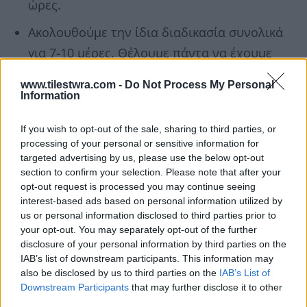
ώρες.
Ακολουθούμε την ίδια διαδικασία συνολικά
για 7-10 μέρες. Θέλουμε πάντα να έχουμε
200 γρ. προζύμι, να αφαιρούμε 100 γρ. και
www.tilestwra.com -
Do Not Process My Personal
να ταΐζουμε με 100 γρ. επιπλέον.
Information
Αν δεν το χρειαστούμε το αποθηκεύουμε
If you wish to opt-out of the sale, sharing to third parties, or
στο ψυγείο. Όταν το χρειαστούμε
processing of your personal or sensitive information for
targeted advertising by us, please use the below opt-out
ακολουθούμε την ίδια διαδικασία
section to confirm your selection. Please note that after your
«ταΐσματος» και περιμένουμε 3 ώρες μέχρι
opt-out request is processed you may continue seeing
να διπλασιαστεί ο όγκος του.
interest-based ads based on personal information utilized by
us or personal information disclosed to third parties prior to
Στη συνέχεια, το χρησιμοποιούμε για να
your opt-out. You may separately opt-out of the further
disclosure of your personal information by third parties on the
φτιάξουμε το ψωμί.
IAB’s list of downstream participants. This information may
also be disclosed by us to third parties on the
IAB’s List of
Downstream Participants
that may further disclose it to other
Για το ψωμί
third parties.