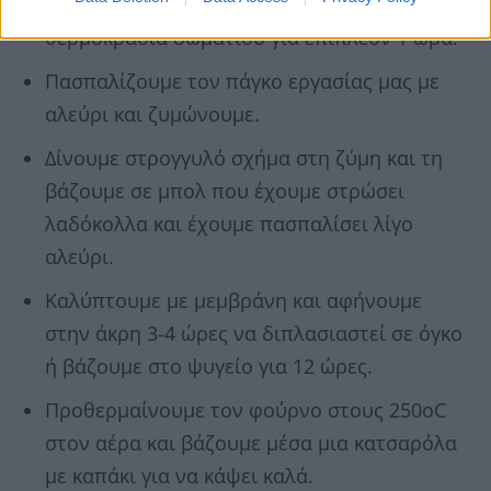
μεμβράνη και αφήνουμε να διπλασιαστεί σε
θερμοκρασία δωματίου για επιπλέον 1 ώρα.
Πασπαλίζουμε τον πάγκο εργασίας μας με
αλεύρι και ζυμώνουμε.
Δίνουμε στρογγυλό σχήμα στη ζύμη και τη
βάζουμε σε μπολ που έχουμε στρώσει
λαδόκολλα και έχουμε πασπαλίσει λίγο
αλεύρι.
Καλύπτουμε με μεμβράνη και αφήνουμε
στην άκρη 3-4 ώρες να διπλασιαστεί σε όγκο
ή βάζουμε στο ψυγείο για 12 ώρες.
Προθερμαίνουμε τον φούρνο στους 250οC
στον αέρα και βάζουμε μέσα μια κατσαρόλα
με καπάκι για να κάψει καλά.