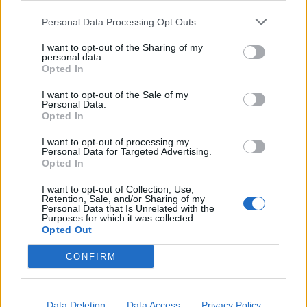
Σε ένα μπολ βάζουμε 130 γρ. από το
Personal Data Processing Opt Outs
προζύμι, το αλεύρι, το νερό και
I want to opt-out of the Sharing of my
personal data.
ανακατεύουμε με ένα κουτάλι. Όταν
Opted In
σχηματιστεί η ζύμη συνεχίζουμε να
I want to opt-out of the Sale of my
ζυμώνουμε με τα χέρια μας.
Personal Data.
Opted In
Βάζουμε τη ζύμη σε ένα μπολ, σκεπάζουμε
I want to opt-out of processing my
με μεμβράνη και αφήνουμε να ξεκουραστεί
Personal Data for Targeted Advertising.
Opted In
για 1 ώρα σε θερμοκρασία δωματίου.
I want to opt-out of Collection, Use,
Στη συνέχεια, προσθέτουμε το αλάτι και
Retention, Sale, and/or Sharing of my
Personal Data that Is Unrelated with the
ζυμώνουμε. Για να μην κολλάει η ζύμη στα
Purposes for which it was collected.
Opted Out
χέρια μας, τα βρέχουμε με λίγο νερό και
CONFIRM
συνεχίζουμε τη διαδικασία.
Μεταφέρουμε στο ίδιο μπολ, καλύπτουμε με
Data Deletion
Data Access
Privacy Policy