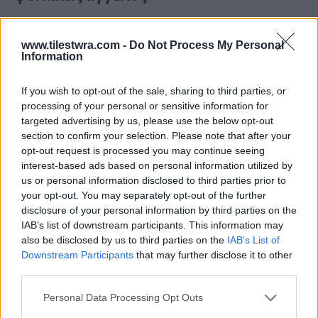
Η φήμη που έχει δημιουργήσει του έχει φέρει
www.tilestwra.com -
Do Not Process My Personal
προτάσεις συνεργασίες, άκρως δελεαστικές, με
Information
υψηλές απολαβές και εγγυημένη προβολή. Από
If you wish to opt-out of the sale, sharing to third parties, or
Αθήνα και Θεσσαλονίκη, αλλά και από το
processing of your personal or sensitive information for
εξωτερικό, όπως την Ιαπωνία. Ούτε καν το
targeted advertising by us, please use the below opt-out
section to confirm your selection. Please note that after your
συζητάει.
Έχει αυτό που θέλει στη
opt-out request is processed you may continue seeing
Μυτιλήνη. Όχι μόνο επαγγελματικά. Αλλά
interest-based ads based on personal information utilized by
και ανθρώπινα.
Η σύζυγός του κατάγεται από
us or personal information disclosed to third parties prior to
your opt-out. You may separately opt-out of the further
εκεί, ενώ είναι πεπεισμένος πως αυτό είναι το
disclosure of your personal information by third parties on the
καλύτερο μέρος για να μεγαλώσουν τα 4 παιδιά
IAB’s list of downstream participants. This information may
also be disclosed by us to third parties on the
IAB’s List of
τους, με ασύγκριτη στα μάτια του ποιότητα
Downstream Participants
that may further disclose it to other
ζωής.
third parties.
Personal Data Processing Opt Outs