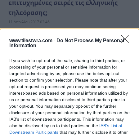
επιτυχημένες σειρές τις ελληνικής
τηλεόρασης;
11 Απριλίου 2017 02:46
Πολλές ελληνικές σειρές εμφανίστηκαν τα τελευταία
www.tilestwra.com -
Do Not Process My Personal
χρόνια αλλά λίγες έκαναν τεράστια επιτυχία και
Information
άφησαν εποχή που ακόμη και σήμερα...
If you wish to opt-out of the sale, sharing to third parties, or
Διαβάστε περισσότερα
processing of your personal or sensitive information for
targeted advertising by us, please use the below opt-out
section to confirm your selection. Please note that after your
opt-out request is processed you may continue seeing
interest-based ads based on personal information utilized by
us or personal information disclosed to third parties prior to
ΤΑ ΠΙΟ ΣΗΜΑΝΤΙΚΑ
your opt-out. You may separately opt-out of the further
disclosure of your personal information by third parties on the
IAB’s list of downstream participants. This information may
also be disclosed by us to third parties on the
IAB’s List of
Downstream Participants
that may further disclose it to other
third parties.