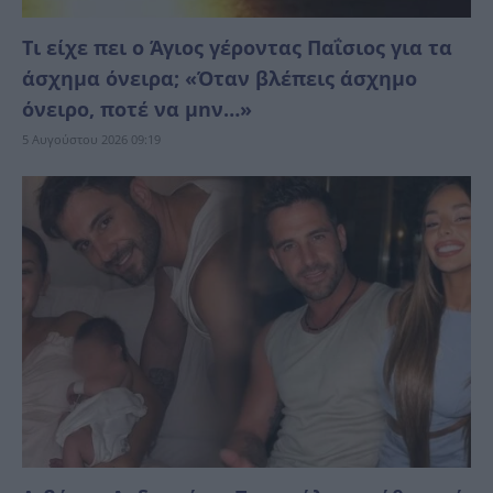
Τι είχε πει ο Άγιος γέροντας Παΐσιος για τα
άσχημα όνειρα; «Όταν βλέπεις άσχημο
όνειρο, ποτέ να μnν…»
5 Αυγούστου 2026 09:19