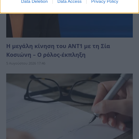
Data Deletion
Data Access
Privacy Policy
Η μεγάλη κίνηση του ΑΝΤ1 με τη Σία
Κοσιώνη – Ο ρόλος-έκπληξη
5 Αυγούστου 2026 17:46