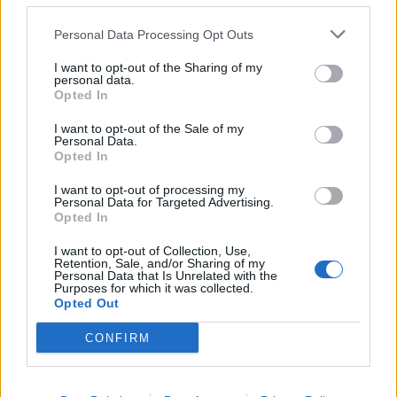
Personal Data Processing Opt Outs
I want to opt-out of the Sharing of my
personal data.
Opted In
I want to opt-out of the Sale of my
Personal Data.
Opted In
Βασίλειος Κωστέτσος για τη ρεπόρτερ του
I want to opt-out of processing my
Personal Data for Targeted Advertising.
OPEN – «Αν είχε καεί το σπίτι μου…»
Opted In
5 Αυγούστου 2026 02:32
I want to opt-out of Collection, Use,
Retention, Sale, and/or Sharing of my
Personal Data that Is Unrelated with the
Purposes for which it was collected.
Opted Out
CONFIRM