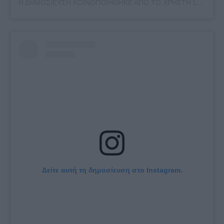
Η ΔΗΜΟΣΙΕΥΣΗ ΚΟΙΝΟΠΟΙΗΘΗΚΕ ΑΠΟ ΤΟ ΧΡΗΣΤΗ LEUTERIS PANTAZIS (@LEPA_OFFICIAL)
Δείτε αυτή τη δημοσίευση στο Instagram.