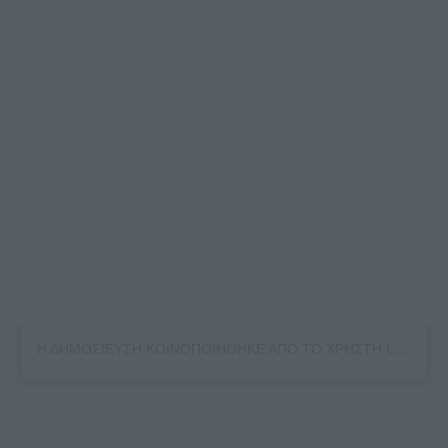
Η ΔΗΜΟΣΙΕΥΣΗ ΚΟΙΝΟΠΟΙΗΘΗΚΕ ΑΠΟ ΤΟ ΧΡΗΣΤΗ LEUTERIS PANTAZIS (@LEPA_OFFICIAL)