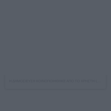
Η ΔΗΜΟΣΙΕΥΣΗ ΚΟΙΝΟΠΟΙΗΘΗΚΕ ΑΠΟ ΤΟ ΧΡΗΣΤΗ LEUTERIS PANTAZIS (@LEPA_OFFICIAL)