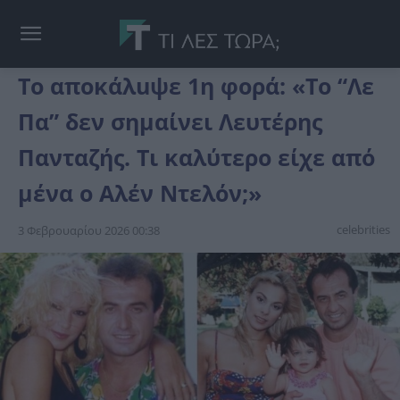
Το απoκάλuψε 1η φορά: «Το “Λε
Πα” δεν σημαίνει Λευτέρης
Πανταζής. Τι καλύτερο είχε από
μένα ο Αλέν Ντελόν;»
celebrities
3 Φεβρουαρίου 2026 00:38