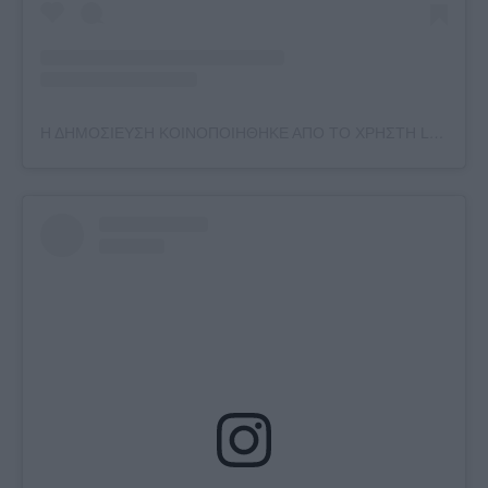
Η ΔΗΜΟΣΙΕΥΣΗ ΚΟΙΝΟΠΟΙΗΘΗΚΕ ΑΠΟ ΤΟ ΧΡΗΣΤΗ LEUTERIS PANTAZIS (@LEPA_OFFICIAL)