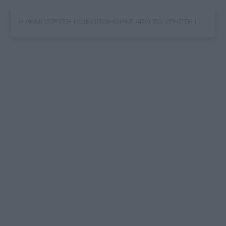
Η ΔΗΜΟΣΙΕΥΣΗ ΚΟΙΝΟΠΟΙΗΘΗΚΕ ΑΠΟ ΤΟ ΧΡΗΣΤΗ LEUTERIS PANTAZIS (@LEPA_OFFICIAL)