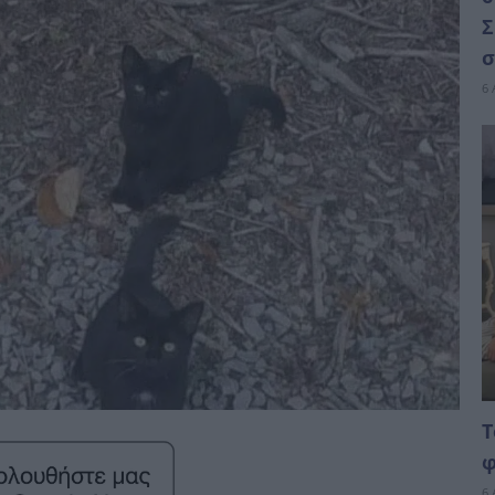
Σ
σ
6 
Τ
φ
6 