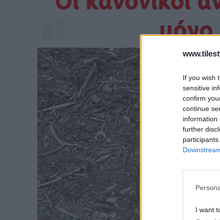
www.tiles
If you wish 
sensitive in
confirm you
continue se
information 
further disc
participants
Downstream 
Persona
I want t