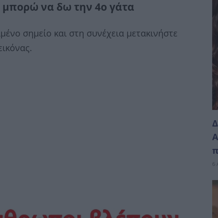
 μπορώ να δω την 4ο γάτα
ιμένο σημείο και στη συνέχεια μετακινήστε
εικόνας.
Δ
Α
π
6 