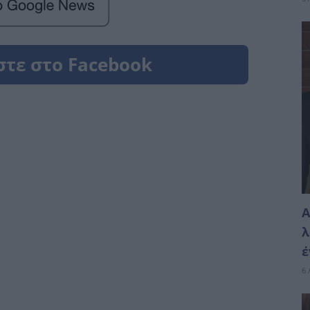
Α
λ
έ
6 