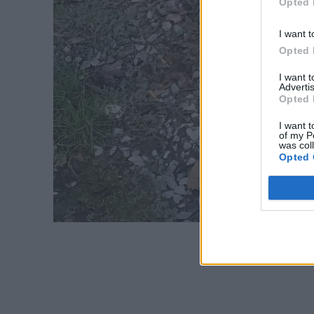
Opted 
I want t
Opted 
I want 
Advertis
Opted 
I want t
of my P
was col
Opted 