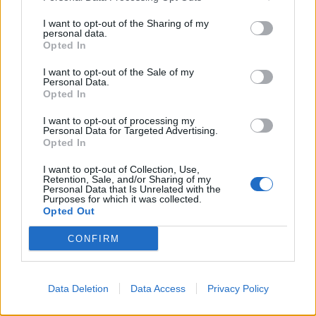
Νίκος Χαρδαλιάς: «Δεν θα επιτρέψουμε
I want to opt-out of the Sharing of my
personal data.
καμία ανεμογεννήτρια στις αναδασωτέες
Opted In
και πυρόπληκτες περιοχές της Αττικής»
I want to opt-out of the Sale of my
8 Αυγούστου 2026 14:57
Personal Data.
Opted In
I want to opt-out of processing my
Personal Data for Targeted Advertising.
Opted In
I want to opt-out of Collection, Use,
Retention, Sale, and/or Sharing of my
Personal Data that Is Unrelated with the
Purposes for which it was collected.
Opted Out
CONFIRM
Data Deletion
Data Access
Privacy Policy
Μαθεύτηκε όλη η αλήθεια για την νεκρή