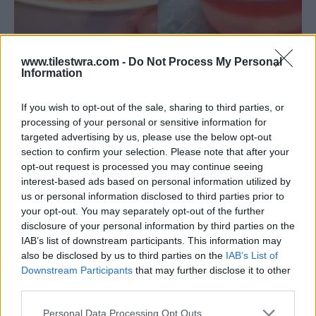
Λύθηκε το μυστήριο: Ποιος είναι ο λόγος
www.tilestwra.com -
Do Not Process My Personal
Information
που σερβίρουν ζελέ στα νοσοκομεία
8 Αυγούστου 2026 00:38
If you wish to opt-out of the sale, sharing to third parties, or
processing of your personal or sensitive information for
targeted advertising by us, please use the below opt-out
section to confirm your selection. Please note that after your
opt-out request is processed you may continue seeing
interest-based ads based on personal information utilized by
us or personal information disclosed to third parties prior to
your opt-out. You may separately opt-out of the further
disclosure of your personal information by third parties on the
IAB’s list of downstream participants. This information may
also be disclosed by us to third parties on the
IAB’s List of
Downstream Participants
that may further disclose it to other
third parties.
Personal Data Processing Opt Outs