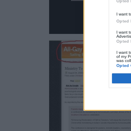
Opted 
I want t
Opted 
I want 
Advertis
Opted 
I want t
of my P
was col
Opted 