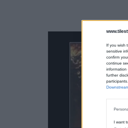
www.tiles
If you wish 
sensitive in
confirm you
continue se
information 
further disc
participants
Downstream 
Persona
I want t