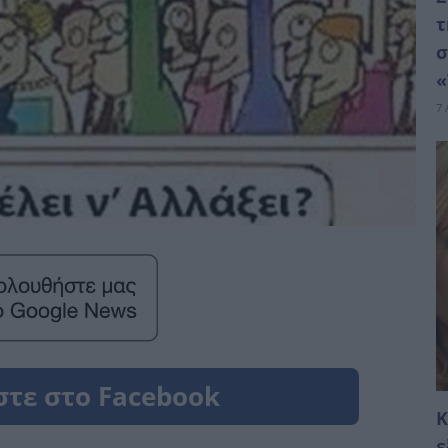
τ
σ
«
7 
Κ
ε