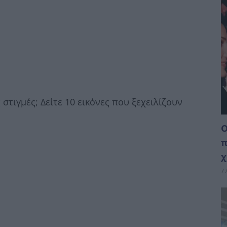
στιγμές; Δείτε 10 εικόνες που ξεχειλίζουν
Ο
π
χ
7 