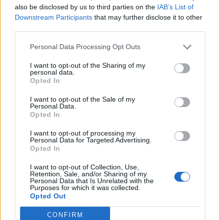
είναι ήδη χαμηλά
. Για να αποφύγετε την
also be disclosed by us to third parties on the
IAB’s List of
αφυδάτωση, κρατήστε νερό κοντά σας – στο
Downstream Participants
that may further disclose it to other
third parties.
γραφείο σας, στην τσάντα σας ή δίπλα σας στο
σπίτι. Μικρές, τακτικές γουλιές όλη την ημέρα
Personal Data Processing Opt Outs
είναι ο στόχος, ειδικά σε ζεστό καιρό, όταν
I want to opt-out of the Sharing of my
personal data.
ασκείστε ή αν αισθάνεστε αδιαθεσία. Το κλειδί
Opted In
είναι η συνέπεια, όχι η πίεση.
I want to opt-out of the Sale of my
Personal Data.
Opted In
I want to opt-out of processing my
Personal Data for Targeted Advertising.
Opted In
I want to opt-out of Collection, Use,
Retention, Sale, and/or Sharing of my
Personal Data that Is Unrelated with the
Purposes for which it was collected.
Opted Out
CONFIRM