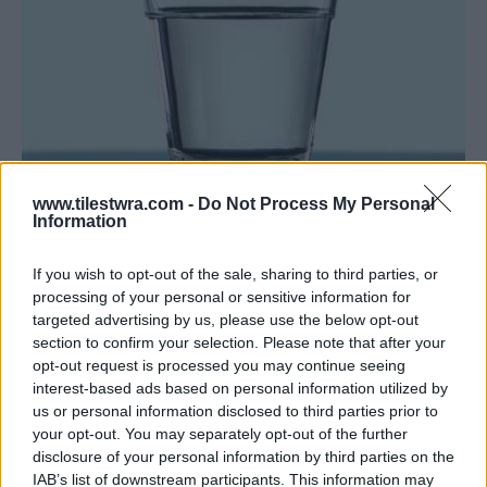
www.tilestwra.com -
Do Not Process My Personal
Information
If you wish to opt-out of the sale, sharing to third parties, or
processing of your personal or sensitive information for
targeted advertising by us, please use the below opt-out
Μην περιμένετε μέχρι να διψάσετε
section to confirm your selection. Please note that after your
opt-out request is processed you may continue seeing
interest-based ads based on personal information utilized by
Αν περιμένετε μέχρι να διψάσετε, έχετε ήδη
us or personal information disclosed to third parties prior to
μείνει πίσω.
Η δίψα είναι ο τρόπος του
your opt-out. You may separately opt-out of the further
disclosure of your personal information by third parties on the
σώματός σας να σας πει ότι τα υγρά σας
IAB’s list of downstream participants. This information may