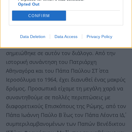
Opted Out
CONFIRM
Data Deletion
Data Access
Privacy Policy
»Ευχαριστούμε τον Θεό για την πρόοδο που
σημειώθηκε σε αυτόν τον διάλογο. Από την
ιστορική συνάντηση του Πατριάρχη
Αθηναγόρα και του Πάπα Παύλου ΣΤ΄ στα
Ιεροσόλυμα το 1964, έχει διανυθεί ένας μακρύς
δρόμος. Προσωπικά είχαμε τη μεγάλη χαρά να
συναντηθούμε σε πολλές περιπτώσεις με
διαφορετικούς Επισκόπους της Ρώμης, από τον
Πάπα Ιωάννη Παύλο Β΄ έως τον Πάπα Λέοντα ΙΔ΄,
συμπεριλαμβανομένων των Παπών Βενέδικτου