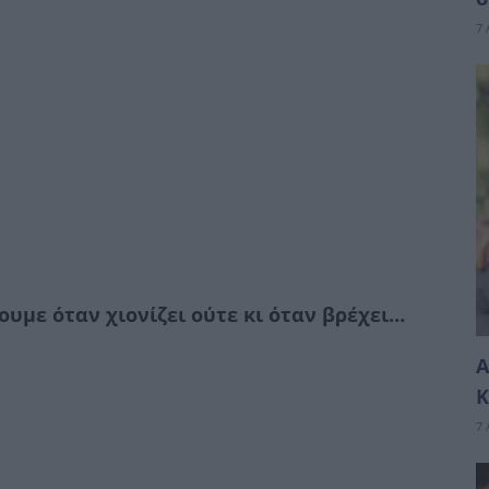
7 
υμε όταν χιονίζει ούτε κι όταν βρέχει…
Α
Κ
7 