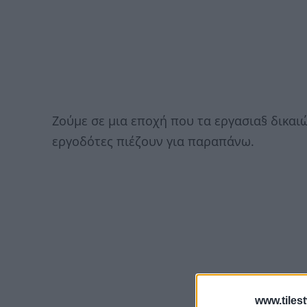
Zούμε σε μια εποχή που τα εργασια§ δικαι
εργοδότες πιέζουν για παραπάνω.
www.tiles