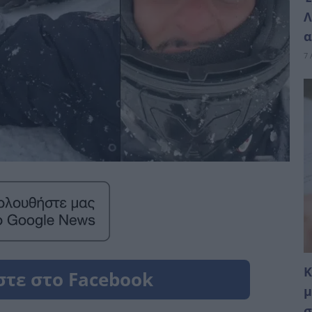
Λ
α
7 
Κ
μ
σ