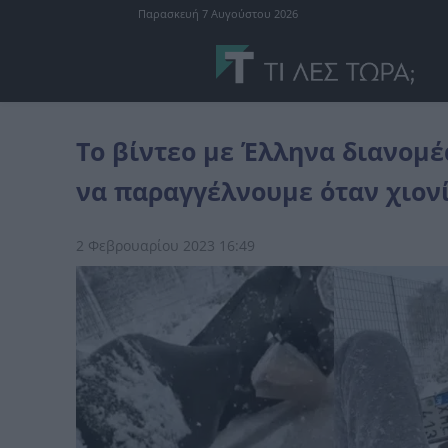
Παρασκευή 7 Αυγούστου 2026
χιόνια
Το βίντεο με Έλληνα διανομέα που δείχνει γιατι δεν πρέπ
Το βίντεο με Έλληνα διανομέα
να παραγγέλνουμε όταν χιονί
2 Φεβρουαρίου 2023 16:49