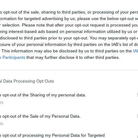
to opt-out of the sale, sharing to third parties, or processing of your per
formation for targeted advertising by us, please use the below opt-out s
r selection. Please note that after your opt-out request is processed y
φορά που πέφτω…”
eing interest-based ads based on personal information utilized by us or
disclosed to third parties prior to your opt-out. You may separately opt-
losure of your personal information by third parties on the IAB’s list of
 του στο TikTok
“O Μόνος Λόγος Που Το
. This information may also be disclosed by us to third parties on the
IA
Ο
λα Για Να Σταματησετε Να Παραγγελνετε……..
Participants
that may further disclose it to other third parties.
κ
7 
τύου. Εμείς εδώ στο tilestwra.com ξαναλέμε…
l Data Processing Opt Outs
όταν βρέχει!
o opt-out of the Sharing of my personal data.
In
o opt-out of the Sale of my Personal Data.
In
to opt-out of processing my Personal Data for Targeted