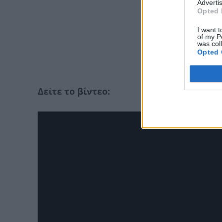
Advertis
Opted 
I want t
of my P
was col
Opted 
Δείτε το βίντεο: