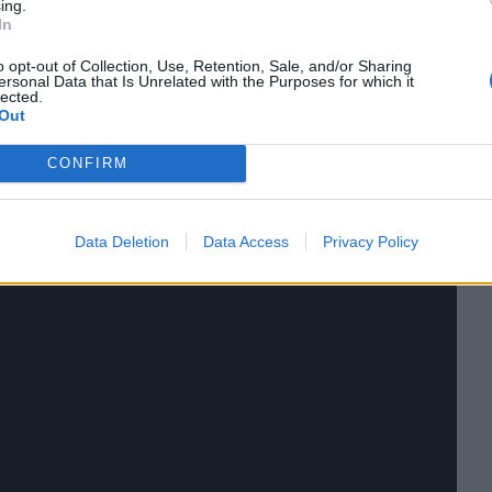
ing.
In
o opt-out of Collection, Use, Retention, Sale, and/or Sharing
ersonal Data that Is Unrelated with the Purposes for which it
lected.
Out
CONFIRM
Data Deletion
Data Access
Privacy Policy