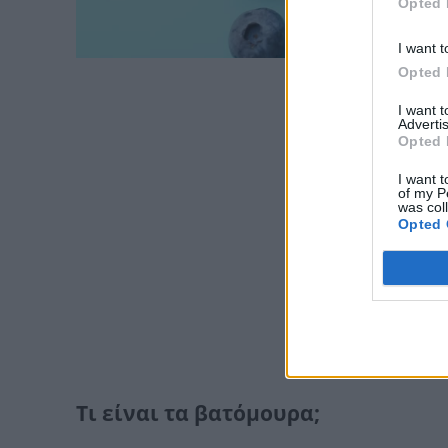
Opted 
I want t
Opted 
I want 
Advertis
Opted 
I want t
of my P
was col
Opted 
Τι είναι τα βατόμουρα;