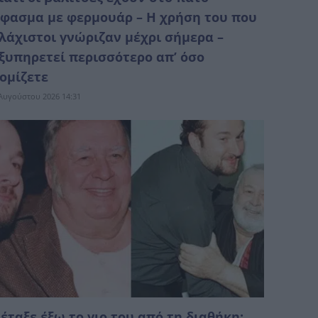
φασμα με φερμουάρ – Η χρήση του που
λάχιστοι γνώριζαν μέχρι σήμερα –
ξυπηρετεί περισσότερο απ’ όσο
ομίζετε
Αυγούστου 2026 14:31
έταξε έξω το γιο του από τη διαθήκη: