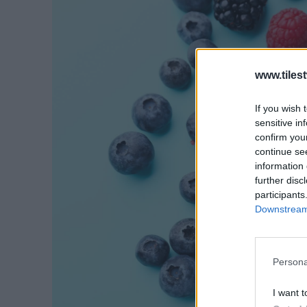
www.tiles
If you wish 
sensitive in
confirm you
continue se
information 
further disc
participants
Downstream 
Persona
I want t