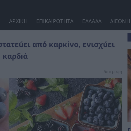
ΑΡΧΙΚΗ
ΕΠΙΚΑΙΡΟΤΗΤΑ
ΕΛΛΑΔΑ
ΔΙΕΘΝΗ
σχúει τον εγκέφαλο και ωφελεi...
τατεúει από καρκiνο, ενισχúει
 καρδıά
διατροφή
Γ