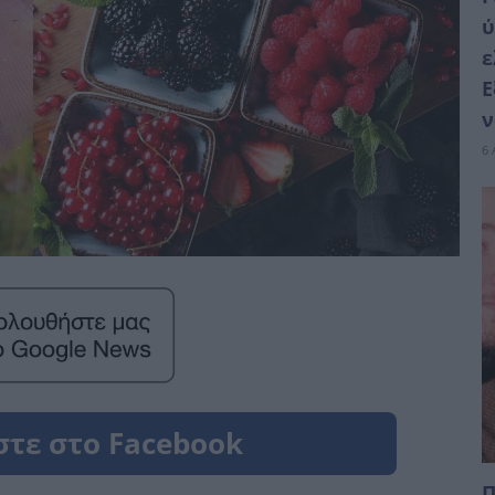
ύ
ε
Ε
ν
6 
Π