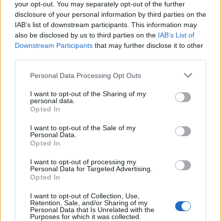
και ανακάτεψε καλά μέχρι να λιώσει η
your opt-out. You may separately opt-out of the further
disclosure of your personal information by third parties on the
ζάχαρη και να ενσωματωθούν τα υλικά.
IAB’s list of downstream participants. This information may
Σερβίρισμα: Μόλις το ρυζόγαλο πήξει και
also be disclosed by us to third parties on the
IAB’s List of
Downstream Participants
that may further disclose it to other
αποκτήσει την επιθυμητή υφή, σβήσε τη
third parties.
φωτιά και άφησέ το να κρυώσει για λίγα
Personal Data Processing Opt Outs
λεπτά πριν το σερβίρεις. Αν θέλεις,
I want to opt-out of the Sharing of my
πασπάλισε με κανέλα ή γαρνίρισε με ξηρούς
personal data.
καρπούς για έξτρα γεύση.
Opted In
I want to opt-out of the Sale of my
Personal Data.
Το μυστικό για να φτιάξεις το πιο πηχτό και
Opted In
κρεμώδες ρυζόγαλο είναι να προσθέσεις
κορν
I want to opt-out of processing my
φλάουερ
στην παρασκευή του. Το κορν
Personal Data for Targeted Advertising.
Opted In
φλάουερ βοηθάει να πήξει το μείγμα και να
αποκτήσει την τέλεια υφή χωρίς να χρειάζεται
I want to opt-out of Collection, Use,
Retention, Sale, and/or Sharing of my
Personal Data that Is Unrelated with the
πολύς χρόνος μαγειρέματος.
Purposes for which it was collected.