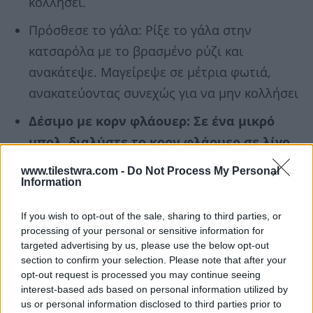
κολλήσει.
Πρόσθεσε το γάλα: Ρίξε το γάλα στην
κατσαρόλα με το βρασμένο ρύζι και
ανακάτεψε. Μαγείρεψε σε μέτρια φωτιά,
ανακατεύοντας συνεχώς για να μην κολλήσει
Δέσιμο με κορν φλάουερ: Σε ένα μικρό
μπολ, διαλύστε το κορν φλάουερ σε λίγο
κρύο γάλα και ανακάτεψε να γίνει
www.tilestwra.com -
Do Not Process My Personal
ομοιογενές
. Στη συνέχεια, πρόσθεσέ το
Information
στην κατσαρόλα με το ρυζόγαλο και
If you wish to opt-out of the sale, sharing to third parties, or
συνέχισε το βράσιμο, ανακατεύοντας
processing of your personal or sensitive information for
συνεχώς για 3-4 λεπτά, μέχρι να πήξει.
targeted advertising by us, please use the below opt-out
section to confirm your selection. Please note that after your
Προσθήκη ζάχαρης και βανίλιας: Ρίξε τη
opt-out request is processed you may continue seeing
interest-based ads based on personal information utilized by
ζάχαρη και τη βανίλια (αν τη χρησιμοποιείς)
us or personal information disclosed to third parties prior to