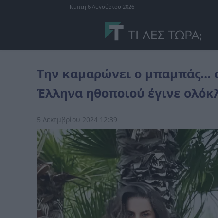
Πέμπτη 6 Αυγούστου 2026
celebrities
Την καμαρώνει ο μπαμπάς… από ψηλά: Η 28χρονη κόρη
Την καμαρώνει ο μπαμπάς… α
Έλληνα ηθοποιού έγινε ολόκ
5 Δεκεμβρίου 2024 12:39