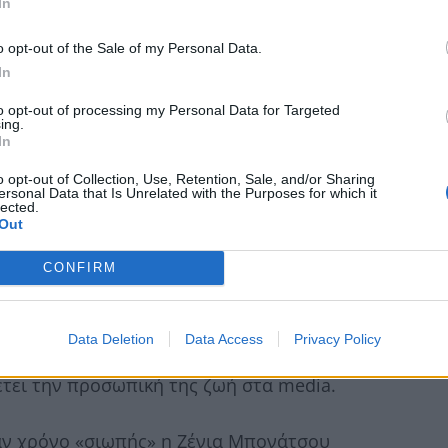
In
o opt-out of the Sale of my Personal Data.
In
to opt-out of processing my Personal Data for Targeted
ing.
In
o opt-out of Collection, Use, Retention, Sale, and/or Sharing
ersonal Data that Is Unrelated with the Purposes for which it
lected.
Out
CONFIRM
ατηρεί έναν λογαριασμό στο Instagram στον
Data Deletion
Data Access
Privacy Policy
ίες. Έχει επιλέξει να κρατά τα φώτα της
έτει την προσωπική της ζωή στα media.
αν χρόνο «σιωπής» η Ζένια Μπονάτσου