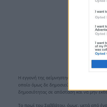
Opted 
I want t
Opted 
I want 
Advertis
Opted 
I want t
of my P
was col
Opted 
Η εγγονή της αείμνηστης Ζωής Λάσκαρη δι
οποίο όμως δε δημοσιεύσει συχνά φωτογραφ
δημοσιότητας σε απόσταση και να μην εκθ
Το πρωί του Σαββάτου, όμως, μετά από έν