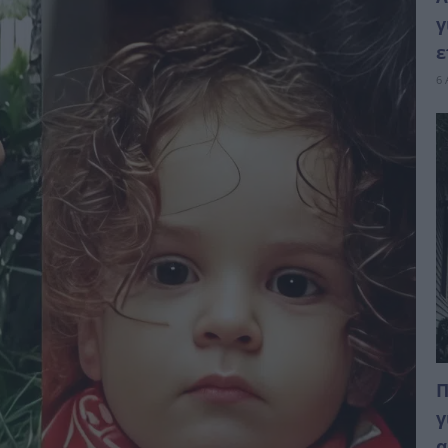
γ
ε
6 
Π
γ
α