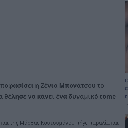
Ι
ε αποφασίσει η Ζένια Μπονάτσου το
α
 θέλησε να κάνει ένα δυναμικό come
τ
6 
και της Μάρθας Κουτουμάνου πήγε παραλία και