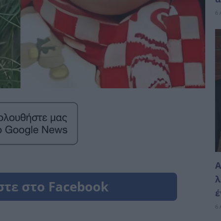
6 
Α
λ
έ
6 