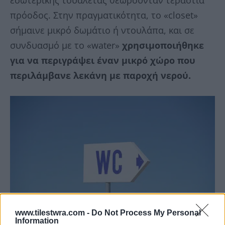
εσωτερικής τουαλέτας θεωρούνταν τεράστια
πρόοδος. Στην πραγματικότητα, το «closet»
σήμαινε μικρό δωμάτιο ή ντουλάπα, και σε
συνδυασμό με το «water»
χρησιμοποιήθηκε
για να περιγράψει έναν μικρό χώρο που
περιλάμβανε λεκάνη με παροχή νερού.
www.tilestwra.com -
Do Not Process My Personal
Information