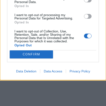
Personal Data.
Opted In
δωμάτιο και ότι όλοι οι άλλοι δεν είναι τόσο
λαμπροί όσο αυτοί.
I want to opt-out of processing my
Personal Data for Targeted Advertising.
Opted In
I want to opt-out of Collection, Use,
Retention, Sale, and/or Sharing of my
Personal Data that Is Unrelated with the
Purposes for which it was collected.
Opted Out
CONFIRM
Data Deletion
Data Access
Privacy Policy