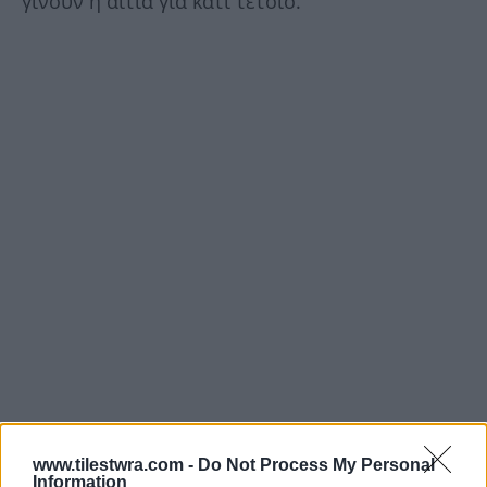
γίνουν η αίτια για κάτι τέτοιο.
www.tilestwra.com -
Do Not Process My Personal
Information