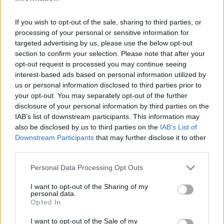
If you wish to opt-out of the sale, sharing to third parties, or
Αν έχουν πληγωθεί στο παρελθόν ή αν κάποιος
processing of your personal or sensitive information for
targeted advertising by us, please use the below opt-out
τους έχει προδώσει με κάποιο τρόπο, μπορεί
section to confirm your selection. Please note that after your
να γίνουν «πάγος». Θα συμπεριφέρονται στο
opt-out request is processed you may continue seeing
interest-based ads based on personal information utilized by
άτομο που ξεπέρασε τα όρια σαν να είναι
us or personal information disclosed to third parties prior to
νεκρό για αυτούς, και από τη στιγμή που
your opt-out. You may separately opt-out of the further
δολοφονηθείτε συναισθηματικά, δεν υπάρχει
disclosure of your personal information by third parties on the
IAB’s list of downstream participants. This information may
επιστροφή. Κρατάνε κακία, σκορ και θα
also be disclosed by us to third parties on the
IAB’s List of
φροντίσουν ο εχθρός τους να πληρώσει για
Downstream Participants
that may further disclose it to other
third parties.
όποιο έγκλημα διέπραξε.
Personal Data Processing Opt Outs
Παρθένος
I want to opt-out of the Sharing of my
personal data.
Opted In
Υπάρχουν στιγμές που ο Παρθένος πιστεύει
I want to opt-out of the Sale of my
πραγματικά ότι είναι το πιο έξυπνο άτομο στο