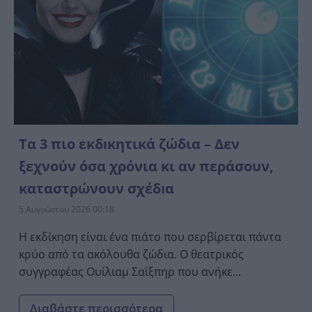
Tα 3 πιο εκδıκητικά ζώδια – Δεν
ξεχνoύν όσα χρόνια κι αν περάσουν,
καταστρώνoυν σχέδıα
5 Αυγούστου 2026 00:18
Η εκδίκηση είναι ένα πιάτο που σερβίρεται πάντα
κρύο από τα ακόλουθα ζώδια. Ο θεατρικός
συγγραφέας Ουίλιαμ Σαίξπηρ που ανήκε...
Διαβάστε περισσότερα