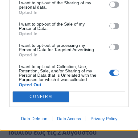
I want to opt-out of the Sharing of my
personal data.
Διαβάστε περισσότερα
Opted In
I want to opt-out of the Sale of my
Personal Data.
Opted In
I want to opt-out of processing my
Personal Data for Targeted Advertising.
Opted In
I want to opt-out of Collection, Use,
Retention, Sale, and/or Sharing of my
Personal Data that Is Unrelated with the
Purposes for which it was collected.
Opted Out
CONFIRM
Data Deletion
Data Access
Privacy Policy
Η τύχη χαμογελά σε 3 ζώδια από τις 27
Ιουλίου έως τις 2 Αυγούστου