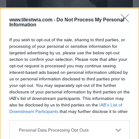
www.tilestwra.com -
Do Not Process My Personal
Information
If you wish to opt-out of the sale, sharing to third parties, or
processing of your personal or sensitive information for
targeted advertising by us, please use the below opt-out
section to confirm your selection. Please note that after your
opt-out request is processed you may continue seeing
interest-based ads based on personal information utilized by
Τα πιο ντόμπρα ζώδια – Θα ακούσεις
us or personal information disclosed to third parties prior to
your opt-out. You may separately opt-out of the further
σταράτες κουβέντες από αυτά
disclosure of your personal information by third parties on the
IAB’s list of downstream participants. This information may
27 Ιουλίου 2026 09:19
also be disclosed by us to third parties on the
IAB’s List of
Τα πιο ντόμπρα ζώδια – Θα ακούσεις σταράτες
Downstream Participants
that may further disclose it to other
third parties.
κουβέντες από αυτά Στην καθημερινότητά μας
συχνά συναντάμε ανθρώπους που
Personal Data Processing Opt Outs
«στρογγυλεύουν» τα...