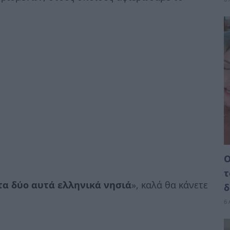
Ο
τ
στα δύο αυτά ελληνικά νησιά
», καλά θα κάνετε
δ
6 