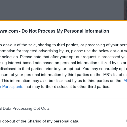
twra.com -
Do Not Process My Personal Information
to opt-out of the sale, sharing to third parties, or processing of your per
formation for targeted advertising by us, please use the below opt-out s
r selection. Please note that after your opt-out request is processed y
eing interest-based ads based on personal information utilized by us or
disclosed to third parties prior to your opt-out. You may separately opt-
«
losure of your personal information by third parties on the IAB’s list of
νη είναι το νησί που φημίζεται για την
τ
. This information may also be disclosed by us to third parties on the
IA
 που την επισκέπτονται.
Participants
that may further disclose it to other third parties.
δ
υ
ολλές δεκαετίες πως όποιο ζευγάρι επισκεφτεί
6 
l Data Processing Opt Outs
ίτε να παντρευτεί, είτε να χωρίσει.
o opt-out of the Sharing of my personal data.