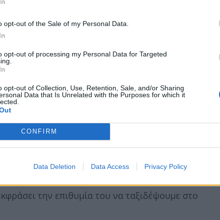
ρισσότερο.
In
o opt-out of the Sale of my Personal Data.
In
to opt-out of processing my Personal Data for Targeted
ing.
In
o opt-out of Collection, Use, Retention, Sale, and/or Sharing
ersonal Data that Is Unrelated with the Purposes for which it
lected.
Out
CONFIRM
 όλοι μάθαμε να φυλαγόμαστε. «
Τι τη θες μωρές
Data Deletion
Data Access
Privacy Policy
αρετή…»,
έχουμε όλοι –μα όλοι όμως- απαντήσει
 εκφράσει την επιθυμία του να ταξιδέψουμε στο