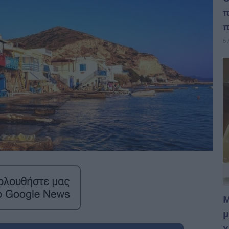
π
π
6 
Μ
μ
χ