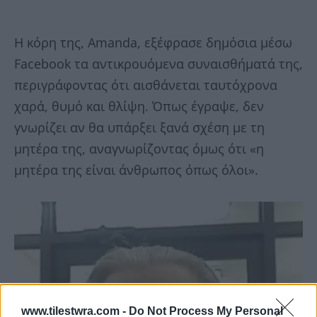
Η κόρη της, Amanda, εξέφρασε δημόσια μέσω
Facebook τα αντικρουόμενα συναισθήματά της,
περιγράφοντας ότι αισθάνεται ταυτόχρονα
χαρά, θυμό και θλίψη. Όπως έγραψε, δεν
γνωρίζει αν θα υπάρξει ξανά σχέση με τη
μητέρα της, αναγνωρίζοντας όμως ότι «η
μητέρα της είναι άνθρωπος όπως όλοι».
www.tilestwra.com -
Do Not Process My Personal