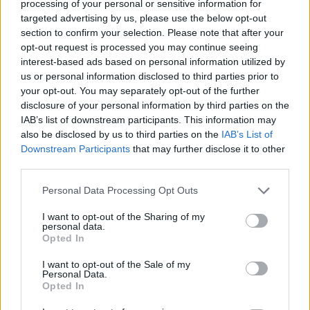
processing of your personal or sensitive information for
targeted advertising by us, please use the below opt-out
section to confirm your selection. Please note that after your
opt-out request is processed you may continue seeing
interest-based ads based on personal information utilized by
us or personal information disclosed to third parties prior to
your opt-out. You may separately opt-out of the further
disclosure of your personal information by third parties on the
IAB’s list of downstream participants. This information may
also be disclosed by us to third parties on the
IAB’s List of
Downstream Participants
that may further disclose it to other
third parties.
Personal Data Processing Opt Outs
I want to opt-out of the Sharing of my
«Παιδιά ο Στέλιος είναι καλά!! Μια μικρή
personal data.
Opted In
περιπέτεια είχε. Του ευχόμαστε γρήγορη
ανάρρωση!!!»,
γράφει η λεζάντα της
I want to opt-out of the Sale of my
Personal Data.
ανάρτησης στην επίσημη σελίδα του Στέλιου
Opted In
Ρόκκου.