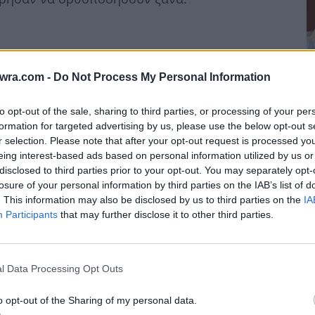
twra.com -
Do Not Process My Personal Information
to opt-out of the sale, sharing to third parties, or processing of your per
formation for targeted advertising by us, please use the below opt-out s
r selection. Please note that after your opt-out request is processed y
eing interest-based ads based on personal information utilized by us or
disclosed to third parties prior to your opt-out. You may separately opt-
Χ
losure of your personal information by third parties on the IAB’s list of
Β
. This information may also be disclosed by us to third parties on the
IA
Participants
that may further disclose it to other third parties.
π
ή μου όταν είχα ανάγκη, περισσότερο από
9 
a,
Βόσνια και θύμα βιασμού από στρατιώτες
l Data Processing Opt Outs
ς, ειδικός ή δικαστής της Χάγης δεν μπορεί να
έφερα».
o opt-out of the Sharing of my personal data.