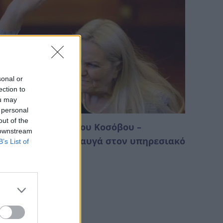
sonal or
ection to
ou may
 personal
out of the
αμός στη Βουλή του Κοσόβου –
 downstream
ουλευτής πέταξε αυγά στον υπηρεσιακό
B’s List of
ρωθυπουργό
Αυγούστου 2026 01:41