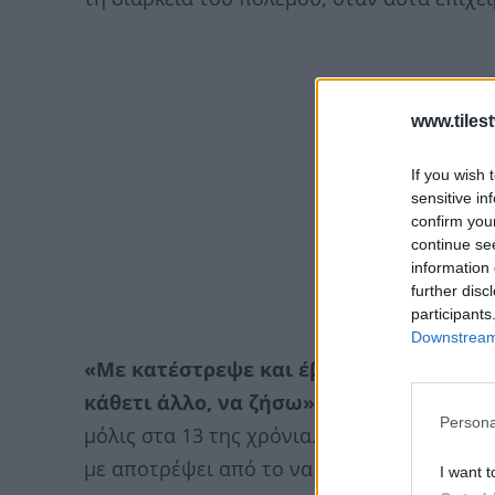
www.tiles
If you wish 
sensitive in
confirm you
continue se
information 
further disc
participants
Downstream 
«Με κατέστρεψε και έβαλε τέλος στη ζω
κάθετι άλλο, να ζήσω», δήλωσε η Melih
Persona
μόλις στα 13 της χρόνια. «Κανένας πολιτικό
με αποτρέψει από το να μιλάω για όσα υπ
I want t