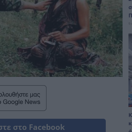
σ
Π
9 
Κ
κ
ό