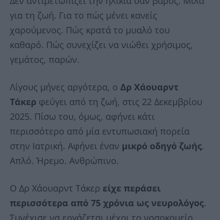
Δεν αντιμετωπίζει την ηλικία σαν βάρος. Μιλά
για τη ζωή. Για το πώς μένει κανείς
χαρούμενος. Πώς κρατά το μυαλό του
καθαρό. Πώς συνεχίζει να νιώθει χρήσιμος,
γεμάτος, παρών.
Λίγους μήνες αργότερα, ο
Δρ Χάουαρντ
Τάκερ
φεύγει από τη ζωή, στις 22 Δεκεμβρίου
2025. Πίσω του, όμως, αφήνει κάτι
περισσότερο από μία εντυπωσιακή πορεία
στην Ιατρική. Αφήνει έναν
μικρό οδηγό ζωής
.
Απλό. Ήρεμο. Ανθρώπινο.
Ο Δρ Χάουαρντ Τάκερ
είχε περάσει
περισσότερα από 75 χρόνια ως νευρολόγος
.
Συνέχισε να εργάζεται μέχρι το νοσοκομείο