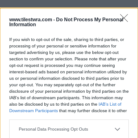
www.tilestwra.com -
Do Not Process My Personal
Information
Για τον
Δρ Χάουαρντ Τάκερ
, η πνευματική
εγρήγορση δεν είχε να κάνει μόνο με τη μνήμη
If you wish to opt-out of the sale, sharing to third parties, or
ή τη συγκέντρωση. Είχε να κάνει με
processing of your personal or sensitive information for
τον
ενθουσιασμό.
Με την αίσθηση ότι
targeted advertising by us, please use the below opt-out
section to confirm your selection. Please note that after your
υπάρχει πάντα κάτι ακόμη να ανακαλύψει
opt-out request is processed you may continue seeing
κανείς.
interest-based ads based on personal information utilized by
us or personal information disclosed to third parties prior to
your opt-out. You may separately opt-out of the further
disclosure of your personal information by third parties on the
IAB’s list of downstream participants. This information may
also be disclosed by us to third parties on the
IAB’s List of
Downstream Participants
that may further disclose it to other
third parties.
Personal Data Processing Opt Outs