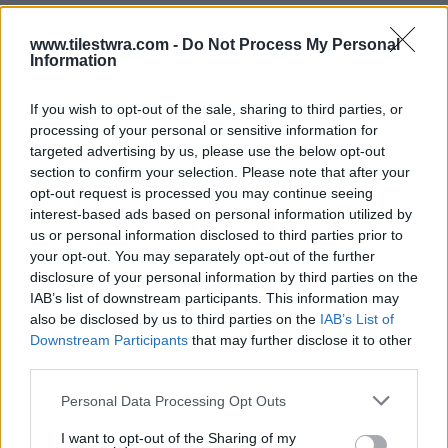
www.tilestwra.com -
Do Not Process My Personal
Information
If you wish to opt-out of the sale, sharing to third parties, or
Όπως αναφέρει το δημοσίευμα, ο πολιτικός
processing of your personal or sensitive information for
targeted advertising by us, please use the below opt-out
γάμος του αγαπημένου ζευγαριού έχει
section to confirm your selection. Please note that after your
προγραμματιστεί για το απόγευμα της Τρίτης 3
opt-out request is processed you may continue seeing
Δεκεμβρίου στο Δημαρχείο Βάρης Βούλας
interest-based ads based on personal information utilized by
us or personal information disclosed to third parties prior to
Βουλιαγμένης με τον δήμαρχο Γρηγόρη
your opt-out. You may separately opt-out of the further
Κωνσταντέλλο να κάνει την τελετή.
disclosure of your personal information by third parties on the
IAB’s list of downstream participants. This information may
also be disclosed by us to third parties on the
IAB’s List of
Οι ίδιες πληροφορίες αναφέρουν ότι η
Downstream Participants
that may further disclose it to other
ημερομηνία δεν επιλέχθηκε τυχαία καθώς στις
third parties.
3 Δεκμεβρίου το ζευγάρι κλείνει τρία χρόνια
Personal Data Processing Opt Outs
σχέσης και επέλεξε να κάνει τον γάμο του
I want to opt-out of the Sharing of my