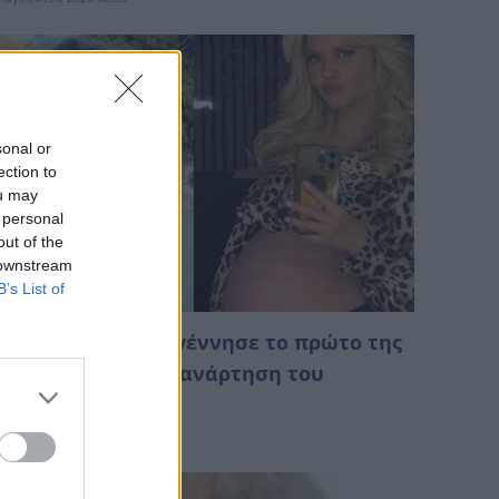
sonal or
ection to
ou may
 personal
out of the
 downstream
B’s List of
 Λίλα Μπακλέση γέννησε το πρώτο της
αιδί – Η τρυφερή ανάρτηση του
υντρόφου της
Αυγούστου 2026 00:07