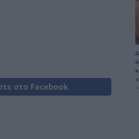
Δ
ό
κ
«
8 