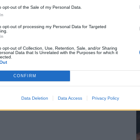
o opt-out of the Sale of my Personal Data.
In
to opt-out of processing my Personal Data for Targeted
ing.
In
o opt-out of Collection, Use, Retention, Sale, and/or Sharing
ersonal Data that Is Unrelated with the Purposes for which it
lected.
Out
CONFIRM
5
α
ΑΚ από τη Λαμία, δυνάμεις της Πυροσβεστικής
8 
Data Deletion
Data Access
Privacy Policy
.