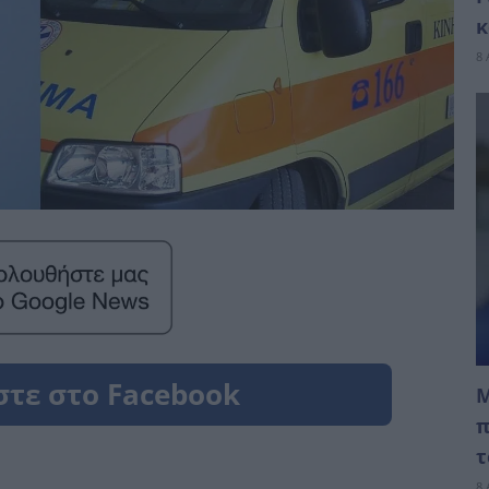
κ
8 
Μ
π
τ
8 