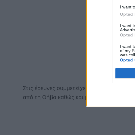
I want t
Opted 
I want 
Advertis
Opted 
I want t
of my P
was col
Opted 
Στις έρευνες συμμετείχε ομάδα της 7ης ΕΜ
από τη Θήβα καθώς και μια ομάδα με drone