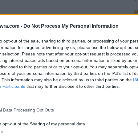
twra.com -
Do Not Process My Personal Information
to opt-out of the sale, sharing to third parties, or processing of your per
formation for targeted advertising by us, please use the below opt-out s
r selection. Please note that after your opt-out request is processed y
eing interest-based ads based on personal information utilized by us or
disclosed to third parties prior to your opt-out. You may separately opt-
losure of your personal information by third parties on the IAB’s list of
. This information may also be disclosed by us to third parties on the
IA
 παραπέντε καθώς εντοπίστηκε νεκρός
Participants
that may further disclose it to other third parties.
Η
π
l Data Processing Opt Outs
σ
ς πραγματοποιούσαν πτήση με αλεξίπτωτο
8 
καν τα ίχνη τους.
o opt-out of the Sharing of my personal data.
In