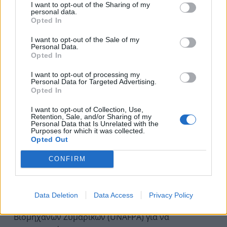
I want to opt-out of the Sharing of my
personal data.
Opted In
I want to opt-out of the Sale of my
Personal Data.
Opted In
I want to opt-out of processing my
Personal Data for Targeted Advertising.
Opted In
I want to opt-out of Collection, Use,
Retention, Sale, and/or Sharing of my
Personal Data that Is Unrelated with the
Purposes for which it was collected.
25 Οκτωβρίου: Παγκόσμια Ημέρα
Opted Out
Ζυμαρικών
CONFIRM
25 Οκτωβρίου 2015 11:19
Η Παγκόσμια Ημέρα Ζυμαρικών καθιερώθηκε το
Data Deletion
Data Access
Privacy Policy
1998, με πρωτοβουλία της Ένωσης των Ευρωπαίων
Βιομηχάνων Ζυμαρικών (UNAFPA) για να