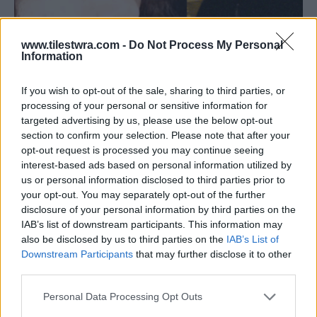
www.tilestwra.com -
Do Not Process My Personal
Information
If you wish to opt-out of the sale, sharing to third parties, or
processing of your personal or sensitive information for
6η Δεκεμβρίου: Η δολοφονία
targeted advertising by us, please use the below opt-out
Γρηγορόπουλου
section to confirm your selection. Please note that after your
opt-out request is processed you may continue seeing
6 Δεκεμβρίου 2015 12:44
interest-based ads based on personal information utilized by
us or personal information disclosed to third parties prior to
Η μοιραία συνάντηση δράστη και θύματος έγινε
your opt-out. You may separately opt-out of the further
λίγα λεπτά μετά τις 9 το βράδυ του Σαββάτου στη
disclosure of your personal information by third parties on the
συμβολή των...
IAB’s list of downstream participants. This information may
also be disclosed by us to third parties on the
IAB’s List of
Downstream Participants
that may further disclose it to other
Διαβάστε περισσότερα
third parties.
Personal Data Processing Opt Outs