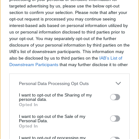
είχε αποκτήσει, με συνέπεια να της αφαιρεθεί
targeted advertising by us, please use the below opt-out
η ελληνική υπηκοότητα. Έδωσε αρκετές
section to confirm your selection. Please note that after your
opt-out request is processed you may continue seeing
συναυλίες και διοργάνωσε αρκετά μεγάλο
interest-based ads based on personal information utilized by
αριθμό πορειών αντιδικτατορικού χαρακτήρα.
us or personal information disclosed to third parties prior to
your opt-out. You may separately opt-out of the further
Επεδίωξε και συναντήθηκε με πολιτικούς αλλά
disclosure of your personal information by third parties on the
και με πνευματικές προσωπικότητες
IAB’s list of downstream participants. This information may
παγκοσμίου κύρους, με σκοπό να τους
also be disclosed by us to third parties on the
IAB’s List of
Downstream Participants
that may further disclose it to other
ευαισθητοποίησει ενάντια στη χούντα. Κατά
third parties.
την διάρκεια των αγώνων της έγιναν εναντίον
Personal Data Processing Opt Outs
της απόπειρες δολοφονίας, μία από τις οποίες
παραλίγο να της στερήσει τη ζωή.
I want to opt-out of the Sharing of my
personal data.
Opted In
I want to opt-out of the Sale of my
Personal Data.
Opted In
I want to opt-out of processing my