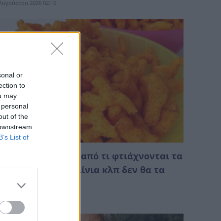
Αυγούστου 2026 02:10
sonal or
ection to
ou may
 personal
out of the
 downstream
B’s List of
ώρα που θα δείτε από τι φτιάχνονται τα
αριδάκια δρακουλίνια κλπ δεν θα τα
γγίξετε ξανά
Αυγούστου 2026 01:28