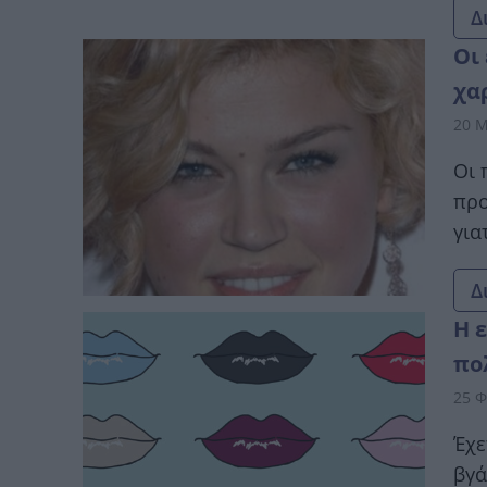
Δ
Οι
χα
20 Μ
Οι 
προ
για
Δ
Η 
πο
25 Φ
Έχε
βγά