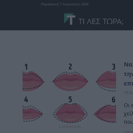
Παρασκευή 7 Αυγούστου 2026
Να
τη
επ
19 Α
Οι 
χεί
που