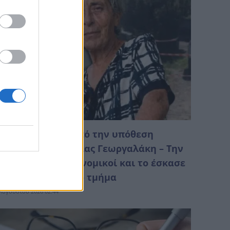
υστήριο γύρω από την υπόθεση
ανάτου της Αιμιλίας Γεωργαλάκη – Την
ίχαν βρει οι αστυνομικοί και το έσκασε
πό το αστυνομικό τμήμα
Αυγούστου 2026 02:44