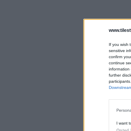
www.tiles
If you wish 
sensitive in
confirm you
continue se
information 
further disc
participants
Downstream 
Persona
I want t
Opted 