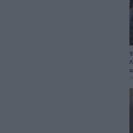
Έ
Λ
α
7 