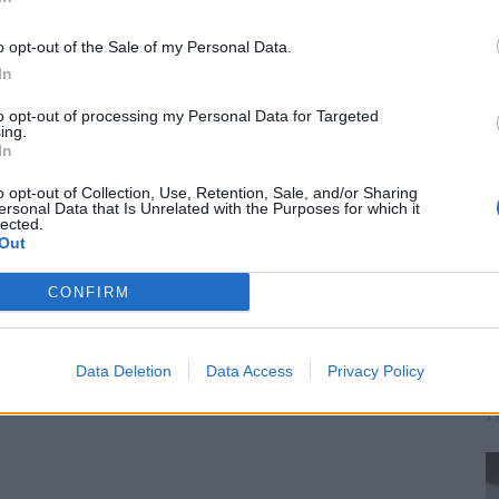
o opt-out of the Sale of my Personal Data.
In
to opt-out of processing my Personal Data for Targeted
ing.
In
o opt-out of Collection, Use, Retention, Sale, and/or Sharing
ersonal Data that Is Unrelated with the Purposes for which it
lected.
Out
M
CONFIRM
θ
ε
Data Deletion
Data Access
Privacy Policy
α
7 