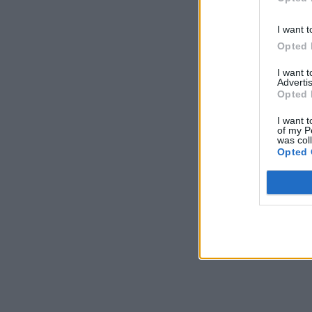
I want t
Opted 
I want 
Advertis
Opted 
I want t
of my P
was col
Opted 