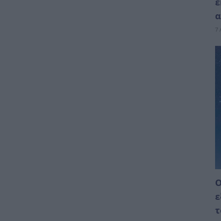
ε
α
7 
Ο
ε
τ