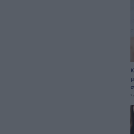
Κ
μ
σ
7 