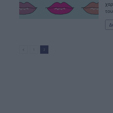
χαρ
του.
Δ
1
2