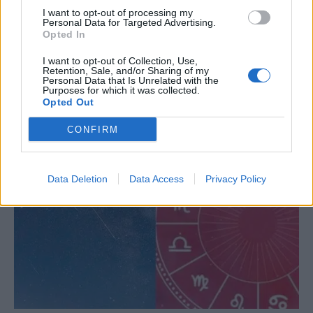
I want to opt-out of processing my
Personal Data for Targeted Advertising.
Opted In
Έχασε την γυναίκα του κατά τον τοκετό!
Λίγες μέρες μετά βρίσκει αυτά τα κρυφά
I want to opt-out of Collection, Use,
Retention, Sale, and/or Sharing of my
αρχεία στον υπολογιστή της
Personal Data that Is Unrelated with the
Purposes for which it was collected.
7 Αυγούστου 2026 01:18
Opted Out
CONFIRM
Data Deletion
Data Access
Privacy Policy