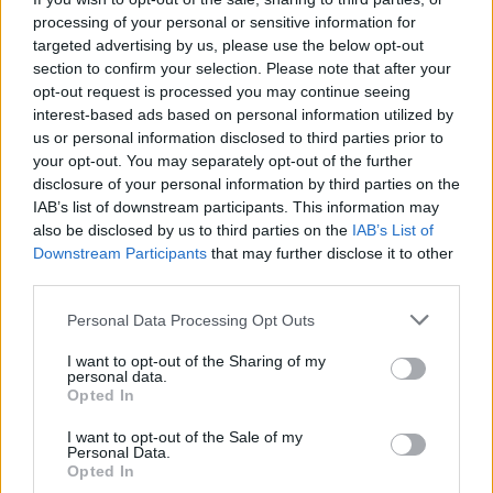
processing of your personal or sensitive information for
targeted advertising by us, please use the below opt-out
section to confirm your selection. Please note that after your
opt-out request is processed you may continue seeing
interest-based ads based on personal information utilized by
Επίσημο: Κυκλοφόρησαν τα ευχάριστα –
us or personal information disclosed to third parties prior to
your opt-out. You may separately opt-out of the further
Μεγάλη «ανάσα» για 670.000 συνταξιούχους
disclosure of your personal information by third parties on the
7 Αυγούστου 2026 00:30
IAB’s list of downstream participants. This information may
also be disclosed by us to third parties on the
IAB’s List of
Downstream Participants
that may further disclose it to other
third parties.
Personal Data Processing Opt Outs
I want to opt-out of the Sharing of my
personal data.
Opted In
I want to opt-out of the Sale of my
Personal Data.
Opted In