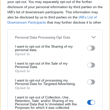
your opt-out. You may separately opt-out of the further
disclosure of your personal information by third parties on the
IAB’s list of downstream participants. This information may
also be disclosed by us to third parties on the
IAB’s List of
Downstream Participants
that may further disclose it to other
third parties.
Personal Data Processing Opt Outs
I want to opt-out of the Sharing of my
personal data.
Opted In
I want to opt-out of the Sale of my
Βασίλειος Κωστέτσος για τη ρεπόρτερ του
Personal Data.
Opted In
OPEN – «Αν είχε καεί το σπίτι μου…»
5 Αυγούστου 2026 02:32
I want to opt-out of processing my
Personal Data for Targeted Advertising.
Opted In
I want to opt-out of Collection, Use,
Retention, Sale, and/or Sharing of my
Personal Data that Is Unrelated with the
Purposes for which it was collected.