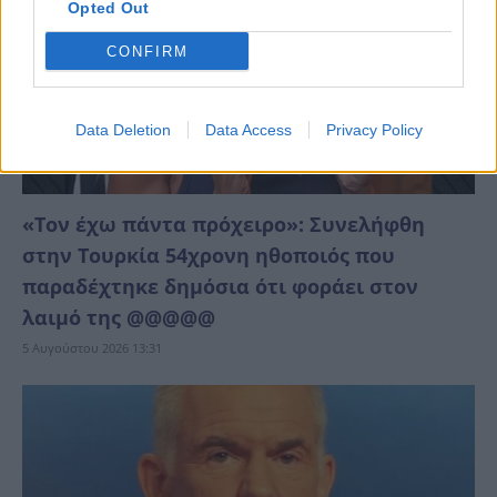
Opted Out
CONFIRM
Data Deletion
Data Access
Privacy Policy
«Τον έχω πάντα πρόχειρο»: Συνελήφθη
στην Τουρκία 54χρονη ηθοποιός που
παραδέχτηκε δημόσια ότι φοράει στον
λαιμό της @@@@@
5 Αυγούστου 2026 13:31