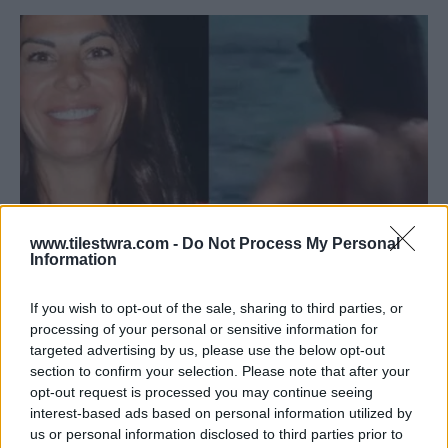
www.tilestwra.com -
Do Not Process My Personal
Information
Η μισή Μύκονος γύρισε να την κοιτάξει – Η
If you wish to opt-out of the sale, sharing to third parties, or
processing of your personal or sensitive information for
Εύη Βατίδου εντυπωσιάζει τα πλήθη με
targeted advertising by us, please use the below opt-out
κόκκινο μαγιό
section to confirm your selection. Please note that after your
5 Αυγούστου 2026 15:24
opt-out request is processed you may continue seeing
interest-based ads based on personal information utilized by
us or personal information disclosed to third parties prior to