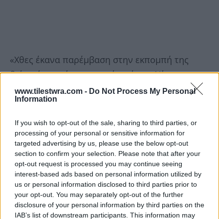
«Χθες έκανα παρέμβαση στην εκπομπή της
διότι είχε εκεί τον γιατρό από την Νίκαια που
έλεγε ότι ήταν ένας ”ειρηνικός διαδηλωτής”.
www.tilestwra.com -
Do Not Process My Personal
Information
Σήμερα για να με ”εκθέσει” παίζει ξανά και ξανά
μου λένε, ένα βίντεο που ο «ειρηνικός»
If you wish to opt-out of the sale, sharing to third parties, or
διαδηλωτής στέκεται μαζί με άλλους, μου
processing of your personal or sensitive information for
targeted advertising by us, please use the below opt-out
μπλοκάρουν δια της βίας την είσοδο σε ένα
section to confirm your selection. Please note that after your
Νοσοκομείο που έχω όλο το δικαίωμα να πάω
opt-out request is processed you may continue seeing
interest-based ads based on personal information utilized by
και σε αυτό το βίντεο σηκώνει την γροθιά του
us or personal information disclosed to third parties prior to
να με κτυπήσει και αστοχεί…το έγκλημα μου σε
your opt-out. You may separately opt-out of the further
αυτό το βίντεο, είναι ότι σε αυτό δεν με
disclosure of your personal information by third parties on the
IAB’s list of downstream participants. This information may