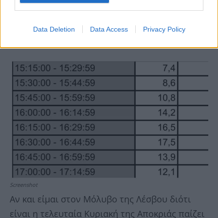
Data Deletion
Data Access
Privacy Policy
Screenshot
Αν και είμαι στον Μόλυβο της Λέσβου διότι
είναι η τελευταία Κυριακή της Αποκριάς παίζει