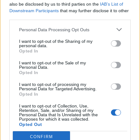
πέτυχε. Θα κάτσω στην επόμενη μου επίσκεψη
also be disclosed by us to third parties on the
IAB’s List of
εκεί να με κτυπήσουν on camera για να είναι
Downstream Participants
that may further disclose it to other
third parties.
χαρούμενη η φίλη μου η Αναστασία.
Personal Data Processing Opt Outs
I want to opt-out of the Sharing of my
personal data.
Opted In
I want to opt-out of the Sale of my
Personal Data.
Opted In
I want to opt-out of processing my
Personal Data for Targeted Advertising.
Opted In
I want to opt-out of Collection, Use,
Retention, Sale, and/or Sharing of my
Personal Data that Is Unrelated with the
Purposes for which it was collected.
Opted Out
CONFIRM