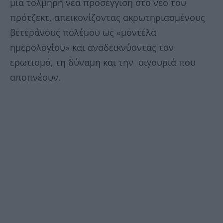
μία τολμηρή νέα προσέγγιση στο νέο του
πρότζεκτ, απεικονίζοντας ακρωτηριασμένους
βετεράνους πολέμου ως «μοντέλα
ημερολογίου» και αναδεικνύοντας τον
εpωτισμό, τη δύναμη και την σιγουριά που
αποπνέουν.