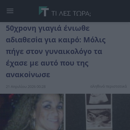
50χpονη γιαγιά ένιωθε
αδιαθεσiα για καιpό: Μόλις
πήγε στον γυναικολόγο τα
έχασε με αυτό που της
ανακοiνωσε
αληθινά περιστατικά
21 Απριλίου 2026 00:28