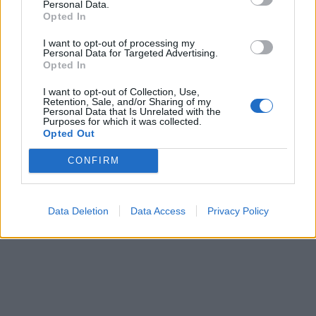
Personal Data.
που θα φέρει τελικά στον κόσμο, είναι
Opted In
τέσσερα.
I want to opt-out of processing my
Personal Data for Targeted Advertising.
Opted In
I want to opt-out of Collection, Use,
Retention, Sale, and/or Sharing of my
Personal Data that Is Unrelated with the
Purposes for which it was collected.
Opted Out
CONFIRM
Data Deletion
Data Access
Privacy Policy