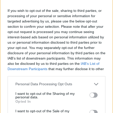
If you wish to opt-out of the sale, sharing to third parties, or
processing of your personal or sensitive information for
targeted advertising by us, please use the below opt-out
section to confirm your selection. Please note that after your
opt-out request is processed you may continue seeing
interest-based ads based on personal information utilized by
us or personal information disclosed to third parties prior to
your opt-out. You may separately opt-out of the further
disclosure of your personal information by third parties on the
IAB’s list of downstream participants. This information may
also be disclosed by us to third parties on the
IAB’s List of
Downstream Participants
that may further disclose it to other
third parties.
Personal Data Processing Opt Outs
Ενώ οι γιατροί μετέφεραν στη μήτρα της
I want to opt-out of the Sharing of my
τέσσερα έμβρυα, ένα από αυτά σταμάτησε να
personal data.
Opted In
αναπτύσσεται. Ενα άλλο όμως, χωρίστηκε σε
I want to opt-out of the Sale of my
δίδυμα. Κι έτσι και πάλι ο αριθμός των παιδιών