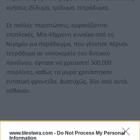
κυήσεις (δίδυμα, τρίδυμα, τετράδυμα).
Σε πολλές περιπτώσεις, εμφανίζονται
επιπλοκές. Μία 43χρονη γυναίκα από τη
Νιγηρία για παράδειγμα, που γέννησε πέρυσι
τετράδυμα σε νοσοκομείο του δυτικού
Λονδίνου, έφτασε να χρειαστεί 500.000
στερλίνες, καθώς τα μωρά χρειάστηκαν
εντατική φροντίδα. Δυστυχώς, δύο από αυτά,
πέθαναν.
www.tilestwra.com -
Do Not Process My Personal
Information