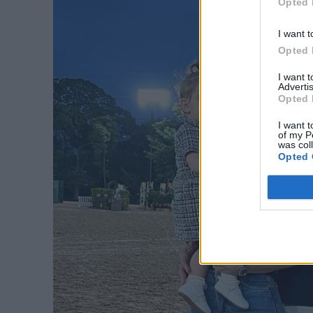
Opted 
I want t
Opted 
I want 
Advertis
Opted 
I want t
of my P
was col
Opted 