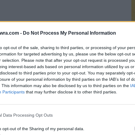
κογένεια του:
twra.com -
Do Not Process My Personal Information
to opt-out of the sale, sharing to third parties, or processing of your per
formation for targeted advertising by us, please use the below opt-out s
r selection. Please note that after your opt-out request is processed y
eing interest-based ads based on personal information utilized by us or
Σ
disclosed to third parties prior to your opt-out. You may separately opt-
μ
losure of your personal information by third parties on the IAB’s list of
α
. This information may also be disclosed by us to third parties on the
IA
Participants
that may further disclose it to other third parties.
γ
8 
l Data Processing Opt Outs
o opt-out of the Sharing of my personal data.