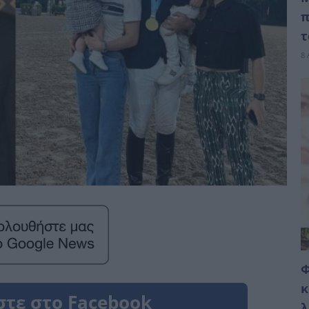
π
τ
8 
Φ
κ
λ