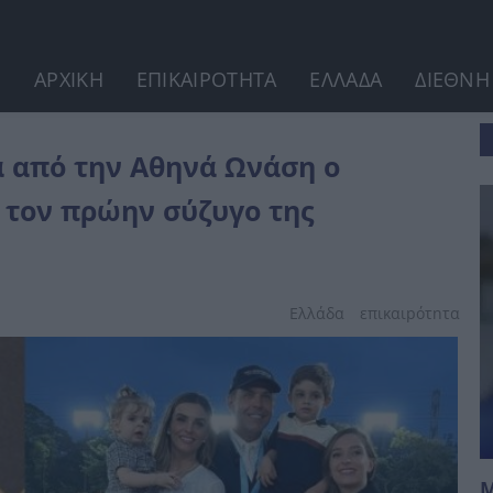
ΑΡΧΙΚΗ
ΕΠΙΚΑΙΡΟΤΗΤΑ
ΕΛΛΑΔΑ
ΔΙΕΘΝΗ
άρο: Στιγμές...
ά από την Αθηνά Ωνάση ο
α τον πρώην σύζυγο της
Ελλάδα
επικαιpότnτα
Μ