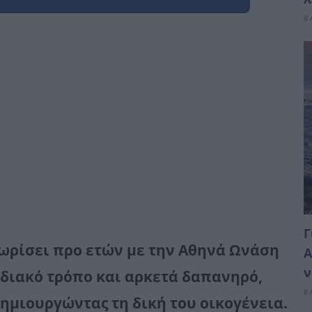
8 
Γ
χωρίσει προ ετών με την Αθηνά Ωνάση
Α
ν
οδιακό τρόπο και αρκετά δαπανηρό,
8 
δημιουργώντας τη δική του οικογένεια.