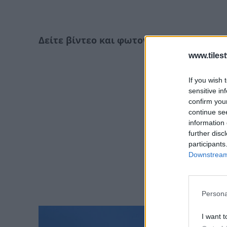
Δείτε βίντεο και φωτογραφία από την οι
www.tiles
If you wish 
sensitive in
confirm you
continue se
information 
further disc
participants
Downstream 
Persona
I want t