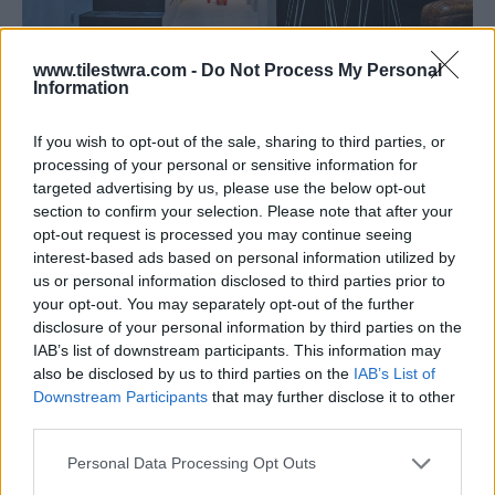
www.tilestwra.com -
Do Not Process My Personal
Information
«Αρχικά, η βασική ιδέα ήταν η αύξηση των
If you wish to opt-out of the sale, sharing to third parties, or
λειτουργικών χώρων του κτιρίου λόγω των
processing of your personal or sensitive information for
αναγκών της οικογένειας που θα το
targeted advertising by us, please use the below opt-out
section to confirm your selection. Please note that after your
κατοικούσε. Εκμεταλλευτήκαμε το μεγάλο
opt-out request is processed you may continue seeing
εσωτερικό του ύψος και κατασκευάσαμε
interest-based ads based on personal information utilized by
πολλαπλά πατάρια, τα οποία δημιούργησαν
us or personal information disclosed to third parties prior to
your opt-out. You may separately opt-out of the further
ένα ενδιαφέρον σύνολο σε σχέση με τα
disclosure of your personal information by third parties on the
υφιστάμενα διαφορετικά επίπεδα εντός της
IAB’s list of downstream participants. This information may
also be disclosed by us to third parties on the
IAB’s List of
κατοικίας.
Η χρήση του εσωτερικού ύψους
Downstream Participants
that may further disclose it to other
άλλαξε εντελώς την αντίληψη του χώρου
third parties.
του κτιρίου καθώς δόθηκαν πολλαπλές
Personal Data Processing Opt Outs
δυνατότητες θέασης
, τόσο σε στάθμη κοντά