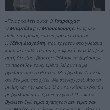
«Ποιος τα λέει αυτά; Ο
Τσαρούχας
;
Ο
Μπιμπίλας
; Ο
Μπουρδούμης
; Ένας δεν
ήρθε από μόνος του να μου πει τίποτα!
Η
Τζένη Διαγούπη
, που ερχόταν στο γύρισμα
και μου έτριβε τα πόδια; Ξαφνικά ανακάλυψε κι
αυτή ότι είμαι βιαστής; Θέλουν να ξεχάσουμε
το παρελθόν τους. Εμένα θέλουν να με
βγάλουν από το θέατρο. Με έβγαλαν. Δεν λέω
ότι δεν μου στοιχίζει. Με στεναχωρεί. Από τη
μνήμη και την καρδιά όλου του κόσμου δεν θα
με βγάλουν ποτέ ό,τι κι αν γίνει! Ό,τι κι αν
βγάλετε! Εγώ είμαι αγαπητός! Δεν είμαι σαν
τον
Μπέζο
, μυστήριος. Με αγαπούν»
, είπε με