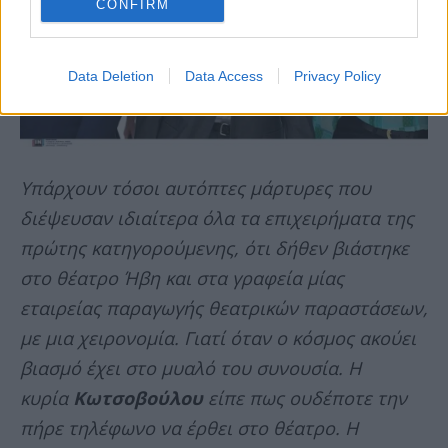
CONFIRM
Data Deletion
Data Access
Privacy Policy
Υπάρχουν τόσοι αυτόπτες μάρτυρες που
διέψευσαν ιδιαίτερα όλα τα επιχειρήματα της
πρώτης κατηγορούμενης, ότι δήθεν βιάστηκε
στο θέατρο Ήβη και στα γραφεία μίας
εταιρείας παραγωγής θεατρικών παραστάσεων,
με μια χειρονομία. Γιατί όταν ο κόσμος ακούει
βιασμό έχει στο μυαλό του συνουσία. Η
κυρία
Κωτσοβούλου
είπε πως ουδέποτε την
πήρε τηλέφωνο να έρθει στο θέατρο. Η