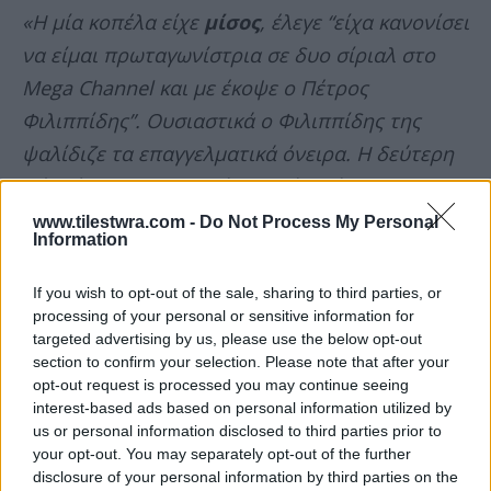
«Η μία κοπέλα είχε
μίσος
, έλεγε “είχα κανονίσει
να είμαι πρωταγωνίστρια σε δυο σίριαλ στο
Mega Channel και με έκοψε ο Πέτρος
Φιλιππίδης”. Ουσιαστικά ο Φιλιππίδης της
ψαλίδιζε τα επαγγελματικά όνειρα. Η δεύτερη
πάλι ήθελε συνεργασία, η τρίτη είχε
συνάντηση για να δώσει το βιογραφικό για
www.tilestwra.com -
Do Not Process My Personal
Information
συνεργασία και ο Πέτρος Φιλιππίδης δεν
ανταποκρίθηκε.
If you wish to opt-out of the sale, sharing to third parties, or
processing of your personal or sensitive information for
targeted advertising by us, please use the below opt-out
section to confirm your selection. Please note that after your
opt-out request is processed you may continue seeing
interest-based ads based on personal information utilized by
us or personal information disclosed to third parties prior to
your opt-out. You may separately opt-out of the further
disclosure of your personal information by third parties on the