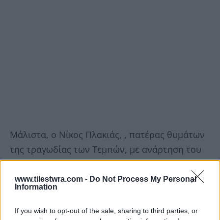
Μάλιστα, ο Νίκος Πλακιάς, , πατέρας θυμάτων
της τραγωδίας των Τεμπών, με ανάρτηση του
ξεκαθάρισε ότι πλέον δεν οργίζεται με τον
Καραμανλή, αλλά με τους χειροκροτητές του.
www.tilestwra.com -
Do Not Process My Personal
Information
Δείτε την ανάρτηση του:
If you wish to opt-out of the sale, sharing to third parties, or