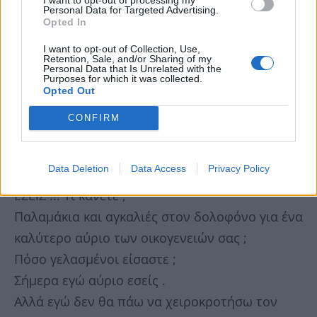
Personal Data for Targeted Advertising.
Opted In
«Πλέον δεν οργίζομαι με τον
@karamanlis_k
I want to opt-out of Collection, Use,
Retention, Sale, and/or Sharing of my
αλλά με όλους τους χειροκροτητές του .
Personal Data that Is Unrelated with the
Purposes for which it was collected.
Απορώ !!!
Opted Out
Δεν έχουν οικογένειες ;
CONFIRM
Δεν γνωρίζουν ότι μπορεί να ήταν στην θέση
μας ;
Data Deletion
Data Access
Privacy Policy
Αυτός κάνει την δουλειά του .
ΕΣΕΙΣ !!! Τι κάνετε ;
Παλαμάκια και αγκαλιές στον δολοφόνο για ένα
καλύτερο αύριο των οικογενειών σας ;
Πόσο γελασμένοι είσαστε ;
Σήμερα εγώ αύριο εσείς .
Αλλά εγώ δεν θα πάω να χειροκροτήσω τον