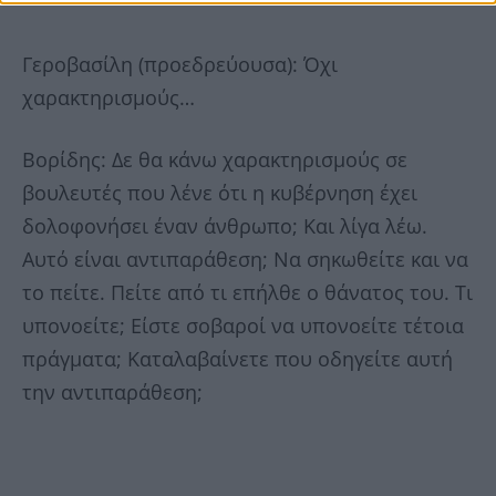
Γεροβασίλη (προεδρεύουσα): Όχι
χαρακτηρισμούς…
Βορίδης: Δε θα κάνω χαρακτηρισμούς σε
βουλευτές που λένε ότι η κυβέρνηση έχει
δολοφονήσει έναν άνθρωπο; Και λίγα λέω.
Αυτό είναι αντιπαράθεση; Να σηκωθείτε και να
το πείτε. Πείτε από τι επήλθε ο θάνατος του. Τι
υπονοείτε; Είστε σοβαροί να υπονοείτε τέτοια
πράγματα; Καταλαβαίνετε που οδηγείτε αυτή
την αντιπαράθεση;