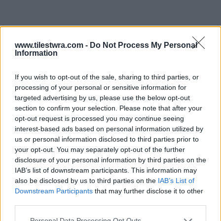
www.tilestwra.com -
Do Not Process My Personal
Information
If you wish to opt-out of the sale, sharing to third parties, or
processing of your personal or sensitive information for
targeted advertising by us, please use the below opt-out
section to confirm your selection. Please note that after your
opt-out request is processed you may continue seeing
interest-based ads based on personal information utilized by
Α. Καζαμίας: Ναι
us or personal information disclosed to third parties prior to
your opt-out. You may separately opt-out of the further
Βορίδης: Αφήστε τα νοητά «ναι» κύριε.
disclosure of your personal information by third parties on the
IAB’s list of downstream participants. This information may
Απέναντι στους χυδαίους υπαινιγμούς είμαι
also be disclosed by us to third parties on the
IAB’s List of
εγώ σε δύσκολη θέση; Αν είσαι λεβέντης σήκω
Downstream Participants
that may further disclose it to other
third parties.
όρθιος να πεις τι εννοείς. Δεν ντρέπεσαι λιγάκι.
Έχουμε ανεχθεί εδώ μεσα τα πάντα.
Personal Data Processing Opt Outs