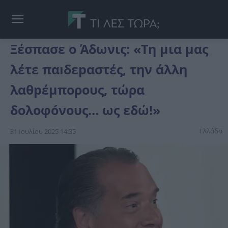
Ξέσπασε ο Άδωνις: «Τη μια μας
λέτε παıδεpαστές, την άλλη
λαθpέμπορους, τώρα
δολοφóνους… ως εδώ!»
Ελλάδα
31 Ιουλίου 2025 14:35