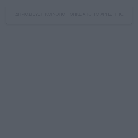
Η ΔΗΜΟΣΙΕΥΣΗ ΚΟΙΝΟΠΟΙΗΘΗΚΕ ΑΠΟ ΤΟ ΧΡΗΣΤΗ KATERINA KAINOURGIOU OFFICIAL (@KATKEN85)