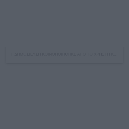
Η ΔΗΜΟΣΙΕΥΣΗ ΚΟΙΝΟΠΟΙΗΘΗΚΕ ΑΠΟ ΤΟ ΧΡΗΣΤΗ KATERINA KAINOURGIOU OFFICIAL (@KATKEN85)