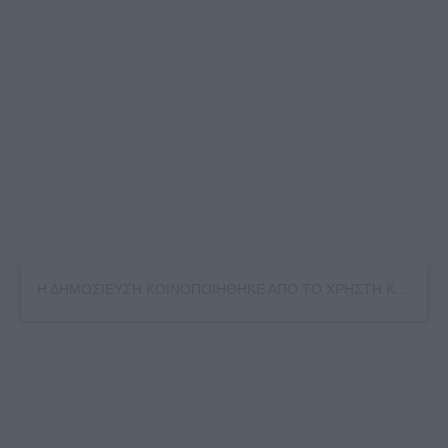
Η ΔΗΜΟΣΙΕΥΣΗ ΚΟΙΝΟΠΟΙΗΘΗΚΕ ΑΠΟ ΤΟ ΧΡΗΣΤΗ KATERINA KAINOURGIOU OFFICIAL (@KATKEN85)