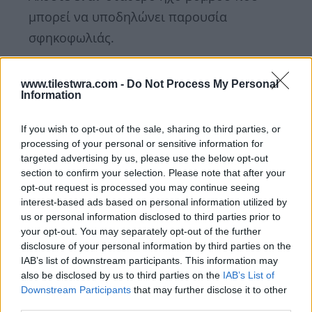
μπορεί να υποδηλώνει παρουσία
σφηκοφωλιάς.
Πώς να απαλλαγείτε από τις σφηκοφωλιές
www.tilestwra.com -
Do Not Process My Personal
Information
με ασφάλεια:
If you wish to opt-out of the sale, sharing to third parties, or
Φοράτε προστατευτικά ρούχα
:
processing of your personal or sensitive information for
Βεβαιωθείτε ότι είστε πλήρως καλυμμένοι
targeted advertising by us, please use the below opt-out
section to confirm your selection. Please note that after your
για να μην σας τσιμπήσουν. Φοράτε μακριά
opt-out request is processed you may continue seeing
μανίκια, γάντια και προστατευτικά γυαλιά.
interest-based ads based on personal information utilized by
us or personal information disclosed to third parties prior to
Πλησιάστε τη νύχτα:
Οι σφήκες είναι
your opt-out. You may separately opt-out of the further
λιγότερο δραστήριες τη νύχτα, καθιστώντας
disclosure of your personal information by third parties on the
IAB’s list of downstream participants. This information may
την πιο ασφαλή στιγμή για να πλησιάσετε τη
also be disclosed by us to third parties on the
IAB’s List of
φωλιά.
Downstream Participants
that may further disclose it to other
third parties.