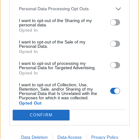
Χρησιμοποιήστε ένα σπρέι σφήκας
:
Personal Data Processing Opt Outs
Αγοράστε ένα σπρέι κατά των σφηκών
ειδικά σχεδιασμένο για αυτόν τον σκοπό.
I want to opt-out of the Sharing of my
personal data.
Ακολουθήστε προσεκτικά τις οδηγίες στην
Opted In
ετικέτα.
I want to opt-out of the Sale of my
Personal Data.
Ψεκάστε και απομακρυνθείτε
: Σταθείτε
Opted In
σε απόσταση ασφαλείας, ψεκάστε καλά τη
I want to opt-out of processing my
Personal Data for Targeted Advertising.
φωλιά και, στη συνέχεια, φύγετε γρήγορα.
Opted In
Μην παραμένετε κοντά στη φωλιά.
I want to opt-out of Collection, Use,
Retention, Sale, and/or Sharing of my
Παρακολούθηση της περιοχής:
Ελέγξτε τη
Personal Data that Is Unrelated with the
Purposes for which it was collected.
φωλιά την επόμενη μέρα. Εάν εξακολουθεί
Opted Out
να υπάρχει δραστηριότητα, εφαρμόστε ξανά
CONFIRM
το σπρέι όπως χρειάζεται.
Καταστρέψτε τη φωλιά:
Μόλις
Data Deletion
Data Access
Privacy Policy