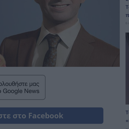
Τ
π
6 
Τ
«
–