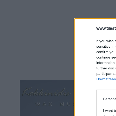
www.tiles
If you wish 
sensitive in
confirm you
continue se
information 
further disc
participants
Downstream 
Persona
I want t