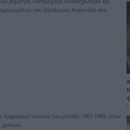
ιού Δημήτρη Παπαμιχαήλ ολοκληρώθηκε και
ν ομοιωμάτων του Θεόδωρου Κοκκινίδη στα
Ά
Ν
ψ
6 
ν έγχρωμων ταινιών του μεταξύ 1967-1969, όταν
ε χρόνων.