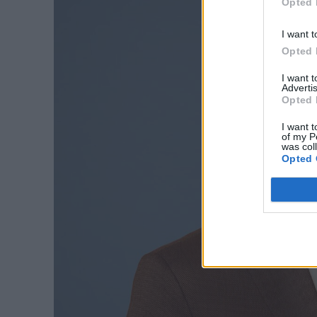
Opted 
I want t
Opted 
I want 
Advertis
Opted 
I want t
of my P
was col
Opted 