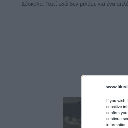
Δύσκολα. Γιατί εδώ δεν μιλάμε για ένα απλ
www.tiles
If you wish 
sensitive in
confirm you
continue se
information 