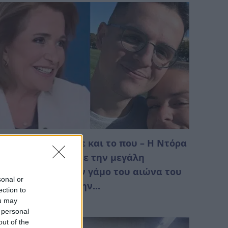
αθεύτηκε το πότε και το που – Η Ντόρα
πακογιάννη έκανε την μεγάλη
ποκάλυψη για τον γάμο του αιώνα του
sonal or
. Μητσοτάκη με την...
ection to
Αυγούστου 2026 00:18
ou may
 personal
out of the