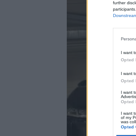
further disc
participants
Downstream 
Persona
I want t
Opted 
I want t
Opted 
I want 
Advertis
Opted 
I want t
of my P
was col
Opted 