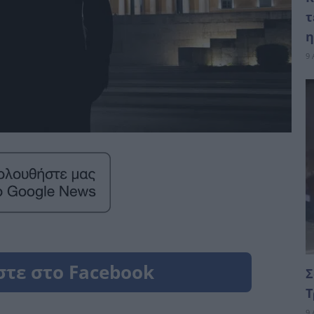
τ
η
9 
Σ
Τ
9 