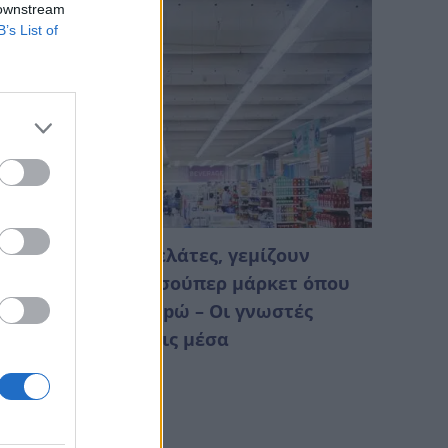
 downstream
B’s List of
άνουν ουρές οι πελάτες, γεμίζουν
αρότσια – Άνοιξε σούπερ μάρκετ όπου
λα κοστίζουν 1 εupώ – Οι γνωστές
άρκες που βρίσκεις μέσα
Αυγούστου 2026 03:38