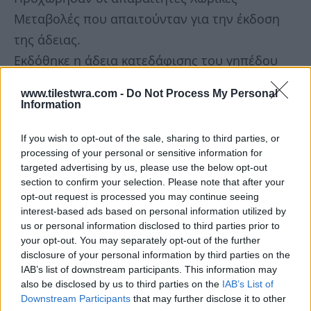
Μεταβολές που απαιτούνταν για την έκδοση
της άδειας.
Εκδόθηκε η άδεια κατεδάφισης του γηπέδου
της Λεωφόρου, προαπαιτούμενο για την
www.tilestwra.com -
Do Not Process My Personal
έκδοση της άδειας του νέου γηπέδου.
Information
Διευκρινίζεται ότι η άδεια αυτή με βάση την
If you wish to opt-out of the sale, sharing to third parties, or
κείμενη νομοθεσία και τις επιταγές του Π.Δ.
processing of your personal or sensitive information for
που διέπει τη Διπλή Ανάπλαση έχει διάρκεια 20
targeted advertising by us, please use the below opt-out
section to confirm your selection. Please note that after your
χρόνια και θα παραμείνει ανενεργή μέχρι την
opt-out request is processed you may continue seeing
ολοκλήρωση της κατασκευής και του νέου
interest-based ads based on personal information utilized by
γηπέδου στο Βοτανικό αλλά και των αθλητικών
us or personal information disclosed to third parties prior to
your opt-out. You may separately opt-out of the further
εγκαταστάσεων του Ερασιτέχνη Παναθηναϊκού.
disclosure of your personal information by third parties on the
Υλοποιήθηκαν οι υψομετρικές μελέτες οδών οι
IAB’s list of downstream participants. This information may
also be disclosed by us to third parties on the
IAB’s List of
οποίες και εγκρίθηκαν από το αρμόδιο
Downstream Participants
that may further disclose it to other
Υπουργείο.