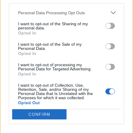
third parties.
Τέλος, ελήφθησαν οι απαραίτητες εγκρίσεις
Personal Data Processing Opt Outs
από την Αρχαιολογία, από το Κεντρικό
I want to opt-out of the Sharing of my
Συμβούλιο Αρχιτεκτονικής και από τη Γενική
personal data.
Opted In
Γραμματεία Αθλητισμού, ενώ φροντίσαμε να
ανανεωθεί η Έγκριση Περιβαλλοντικών Όρων
I want to opt-out of the Sale of my
Personal Data.
του γηπέδου.
Opted In
Παράλληλα, κινηθήκαμε με την ίδια
I want to opt-out of processing my
Personal Data for Targeted Advertising.
αποτελεσματικότητα και ταχύτητα για την
Opted In
υλοποίηση του συνολικού έργου της Διπλής
I want to opt-out of Collection, Use,
Ανάπλασης όπως:
Retention, Sale, and/or Sharing of my
Personal Data that Is Unrelated with the
Purposes for which it was collected.
Opted Out
CONFIRM