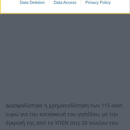
Data Deletion
Data Access
Privacy Policy
Διασφαλίστηκε η χρηματοδότηση των 115 εκατ.
ευρώ για την κατασκευή του γηπέδου, με την
έγκρισή της από το ΥΠΕΝ στις 20 Ιουνίου του