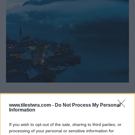
Διάσημο για τη παραγωγή αλατιού, αλλά και για
www.tilestwra.com -
Do Not Process My Personal
την σπάνια ομορφιά του. Ξεχωρίζει για τη θέση
Information
του σε μια στενή βραχώδη όχθη της ομώνυμης
λίμνης. Ενώ τα τεράστια βουνά που έχει για
If you wish to opt-out of the sale, sharing to third parties, or
processing of your personal or sensitive information for
background του προσφέρουν έντονη