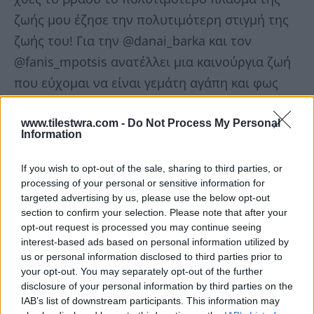
ζωής μου έζησε την πολυτιμότερη στιγμή της
ζωής του! Για την @danai_barka και τον
@fanis_mpotsis ανατέλλει μια καινούργια ζωή
που εύχομαι να είναι γεμάτη αγάπη και φως
σαν τις ψυχές τους!» έγραψε συγκινημένη η
Βίκυ Σταυροπούλου.
www.tilestwra.com -
Do Not Process My Personal
Information
Δείτε την ανάρτηση:
If you wish to opt-out of the sale, sharing to third parties, or
processing of your personal or sensitive information for
targeted advertising by us, please use the below opt-out
section to confirm your selection. Please note that after your
opt-out request is processed you may continue seeing
interest-based ads based on personal information utilized by
us or personal information disclosed to third parties prior to
your opt-out. You may separately opt-out of the further
disclosure of your personal information by third parties on the
IAB’s list of downstream participants. This information may