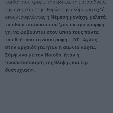
παιδιά, που τρέφει την αδικία, τη ματαιοδοξία,
την αγυρτεία Στης Ψαρών την ολόμαυρη αχλή,
σκουντουφλώντας η
Νέμεση μονάχη, μελετά
τα αθώα παιδάκια που ‘χαν όνειρο όμορφη
γη, να φοβούνται στον ίσκιο τους πάντα
του θεάτρου τη διαστροφή… (ΥΓ.: Αχλύς
στην αρχαιότητα ήταν η αιώνια νύχτα.
Σύμφωνα με τον Ησίοδο, ήταν η
προσωποποίηση της θλίψης και της
δυστυχίας)».