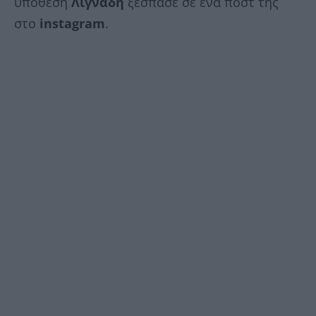
υπόθεση
Λιγνάδη
ξέσπασε σε ένα ποστ της
στο
instagram
.