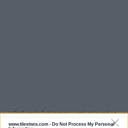
«Η διαδικασία ξεκίνησε πριν από τρία χρόνια,
συγκεντρώσαμε μεγάλο υλικό κι αυτό το υλικό
www.tilestwra.com -
Do Not Process My Personal