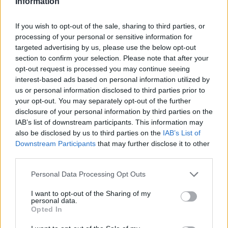
Information
το καλοκαίρι που μας πέρασε μαζί με τον
Βασίλη παρόντα αποφασίσαμε να μην το
If you wish to opt-out of the sale, sharing to third parties, or
εκδώσουμε για δύο λόγους: Ο πρώτος ήταν να
processing of your personal or sensitive information for
targeted advertising by us, please use the below opt-out
μην πουν ότι εκμεταλλεύτηκε την κατάσταση
section to confirm your selection. Please note that after your
της υγείας του και ο δεύτερος λόγος ήταν ότι
opt-out request is processed you may continue seeing
ήθελε να είναι παρών στην παρουσίαση. Η
interest-based ads based on personal information utilized by
us or personal information disclosed to third parties prior to
οικογένεια θα αποφασίσει πότε θα εκδοθεί το
your opt-out. You may separately opt-out of the further
βιβλίο», είπε ο Θάνος Κανούσης.
disclosure of your personal information by third parties on the
IAB’s list of downstream participants. This information may
also be disclosed by us to third parties on the
IAB’s List of
Ο βιογράφος αποκάλυψε επίσης ότι ο Βασίλης
Downstream Participants
that may further disclose it to other
Καρράς είχε διαβάσει πολλές φορές το βιβλίο
third parties.
και ήταν ικανοποιημένος με το αποτέλεσμα.
Personal Data Processing Opt Outs
I want to opt-out of the Sharing of my
personal data.
Opted In