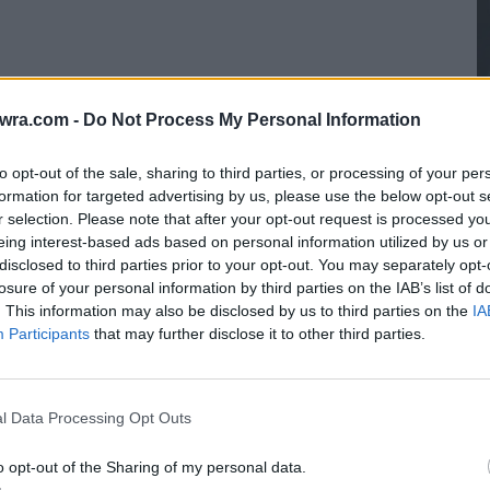
twra.com -
Do Not Process My Personal Information
ικονίζεται να γευματίζει και να τραγουδά σε
to opt-out of the sale, sharing to third parties, or processing of your per
ι η Έλενα Ακρίτα, με τον καθηγητή να της
formation for targeted advertising by us, please use the below opt-out s
r selection. Please note that after your opt-out request is processed y
eing interest-based ads based on personal information utilized by us or
5
disclosed to third parties prior to your opt-out. You may separately opt-
α
losure of your personal information by third parties on the IAB’s list of
8 
. This information may also be disclosed by us to third parties on the
IA
Participants
that may further disclose it to other third parties.
l Data Processing Opt Outs
o opt-out of the Sharing of my personal data.