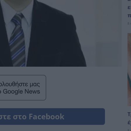
ε
π
8 
Τ
έ
8 