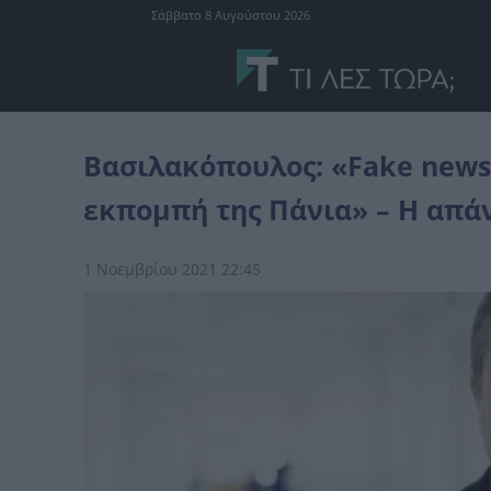
Σάββατο 8 Αυγούστου 2026
Ελλάδα
Βασιλακόπουλος: «Fake news τα περί συμμετοχής μου σε 
Βασιλακόπουλος: «Fake news
εκπομπή της Πάνια» – H απά
1 Νοεμβρίου 2021 22:45