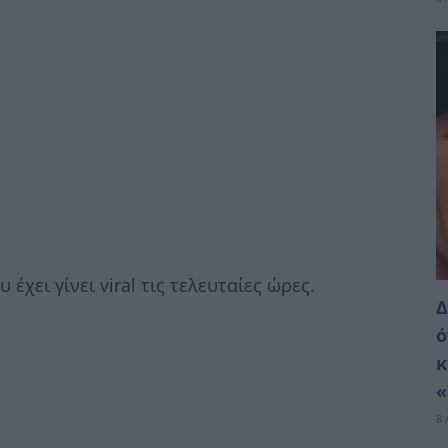
έχει γίνει viral τις τελευταίες ώρες.
Δ
ό
κ
«
8 