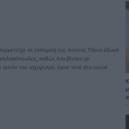
συμμετείχε σε εκπομπή της Αννίτας Πάνια έδωσε
σιλακόπουλος, καθώς ένα βίντεο με
υτόν τον ισχυρισμό, έγινε viral στα social
Κ
μ
σ
8 