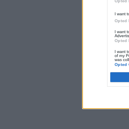
Opted 
I want t
Opted 
I want 
Advertis
Opted 
I want t
of my P
was col
Opted 