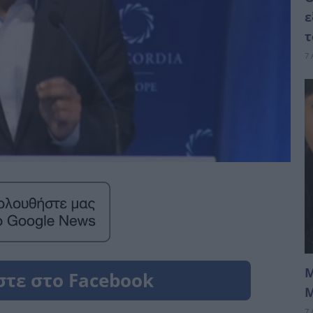
ε
τ
7 
Μ
Μ
7 