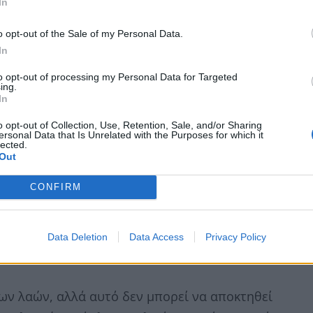
In
ανάπτυξης. «Ας αποδείξουμε ότι οι διακηρύξεις
o opt-out of the Sale of my Personal Data.
 μομέντουμ η Ελλάδα να γυρίσει στην Ευρωπαϊκή
In
to opt-out of processing my Personal Data for Targeted
ing.
In
o opt-out of Collection, Use, Retention, Sale, and/or Sharing
ersonal Data that Is Unrelated with the Purposes for which it
lected.
Out
CONFIRM
Data Deletion
Data Access
Privacy Policy
των λαών, αλλά αυτό δεν μπορεί να αποκτηθεί