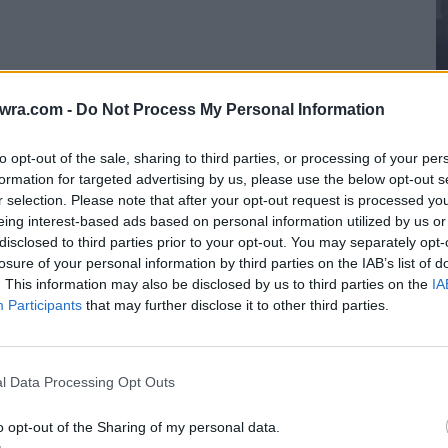
twra.com -
Do Not Process My Personal Information
to opt-out of the sale, sharing to third parties, or processing of your per
formation for targeted advertising by us, please use the below opt-out s
r selection. Please note that after your opt-out request is processed y
eing interest-based ads based on personal information utilized by us or
Π
 οι Ευρωπαίοι ούτε το ΔΝΤ θα χρειαστεί να
disclosed to third parties prior to your opt-out. You may separately opt-
π
losure of your personal information by third parties on the IAB’s list of
ήσεις τους για τη μεσομακροπρόθεσμη ανάπτυξη
α
. This information may also be disclosed by us to third parties on the
IA
 οι επενδύσεις θα «γεφυρώσουν στην πράξη» τις
Participants
that may further disclose it to other third parties.
ε
η και θα δημιουργήσουν θέσεις εργασίας.
7 
l Data Processing Opt Outs
ν», σημείωσε ο πρωθυπουργός.
o opt-out of the Sharing of my personal data.
ος όσο και ο Γάλλος Πρόεδρος, με τους οποίους